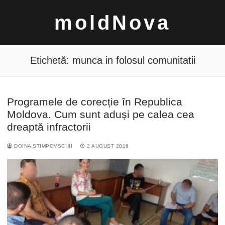
Sari
moldNova
la
conținut
Etichetă:
munca in folosul comunitatii
Programele de corecție în Republica
Caută
Moldova. Cum sunt aduși pe calea cea
după:
dreaptă infractorii
DOINA STIMPOVSCHII
2 AUGUST 2016