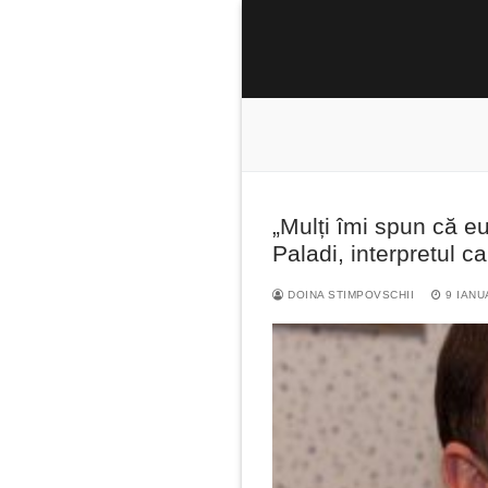
Sari
la
conținut
„Mulți îmi spun că eu
Caută
Paladi, interpretul c
după:
DOINA STIMPOVSCHII
9 IANU