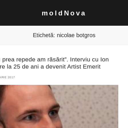
moldNova
Etichetă:
nicolae botgros
 prea repede am răsărit”. Interviu cu Ion
are la 25 de ani a devenit Artist Emerit
ARIE 2017