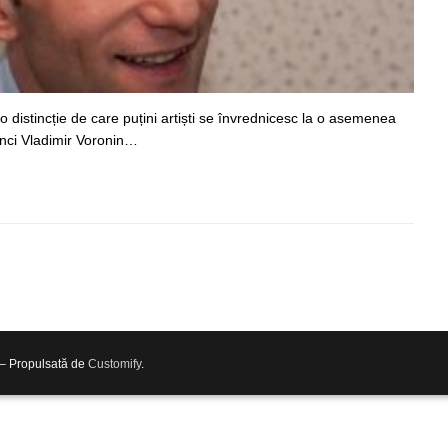
 distincție de care puțini artiști se învrednicesc la o asemenea
tunci Vladimir Voronin…
 – Propulsată de
Customify
.