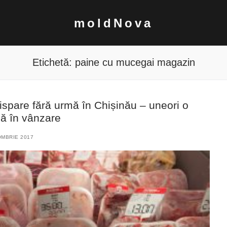
moldNova
Etichetă:
paine cu mucegai magazin
spare fără urmă în Chișinău – uneori o
să în vânzare
OMBRIE 2017