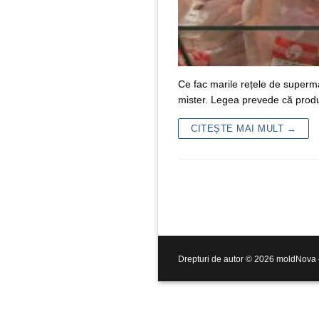
Ce fac marile rețele de superm
mister. Legea prevede că produ
CITEȘTE MAI MULT →
Drepturi de autor © 2026 moldNova