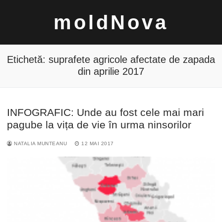
Sari
moldNova
la
conținut
Etichetă:
suprafete agricole afectate de zapada
din aprilie 2017
Caută
INFOGRAFIC: Unde au fost cele mai mari
după:
pagube la vița de vie în urma ninsorilor
NATALIA MUNTEANU
12 MAI 2017