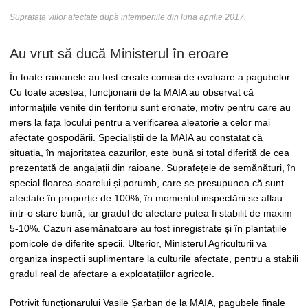
Suprafața viilor afectate după intemperiile din luna aprilie 2017.
Au vrut să ducă Ministerul în eroare
În toate raioanele au fost create comisii de evaluare a pagubelor.
Cu toate acestea, funcționarii de la MAIA au observat că
informațiile venite din teritoriu sunt eronate, motiv pentru care au
mers la fața locului pentru a verificarea aleatorie a celor mai
afectate gospodării. Specialiștii de la MAIA au constatat că
situația, în majoritatea cazurilor, este bună și total diferită de cea
prezentată de angajații din raioane. Suprafețele de semănături, în
special floarea-soarelui și porumb, care se presupunea că sunt
afectate în proporție de 100%, în momentul inspectării se aflau
într-o stare bună, iar gradul de afectare putea fi stabilit de maxim
5-10%. Cazuri asemănatoare au fost înregistrate și în plantațiile
pomicole de diferite specii. Ulterior, Ministerul Agriculturii va
organiza inspecții suplimentare la culturile afectate, pentru a stabili
gradul real de afectare a exploatațiilor agricole.
Potrivit funcționarului Vasile Șarban de la MAIA, pagubele finale