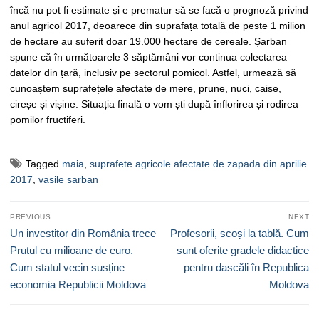
încă nu pot fi estimate și e prematur să se facă o prognoză privind
anul agricol 2017, deoarece din suprafața totală de peste 1 milion
de hectare au suferit doar 19.000 hectare de cereale. Șarban
spune că în următoarele 3 săptămâni vor continua colectarea
datelor din țară, inclusiv pe sectorul pomicol. Astfel, urmează să
cunoaștem suprafețele afectate de mere, prune, nuci, caise,
cireșe și vișine. Situația finală o vom ști după înflorirea și rodirea
pomilor fructiferi.
Tagged
maia
,
suprafete agricole afectate de zapada din aprilie
2017
,
vasile sarban
Navigare
PREVIOUS
NEXT
în
Previous
Next
Un investitor din România trece
Profesorii, scoși la tablă. Cum
articole
post:
post:
Prutul cu milioane de euro.
sunt oferite gradele didactice
Cum statul vecin susține
pentru dascăli în Republica
economia Republicii Moldova
Moldova