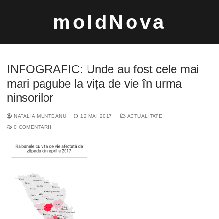
Sari
moldNova
la
conținut
INFOGRAFIC: Unde au fost cele mai
mari pagube la vița de vie în urma
ninsorilor
Caută
NATALIA MUNTEANU
12 MAI 2017
ACTUALITATE
după:
0 COMENTARII