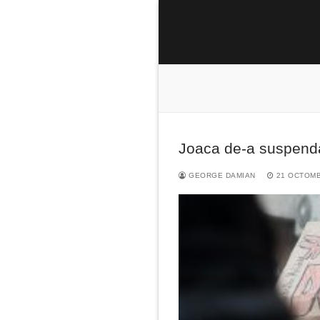
Sari
la
conținut
Joaca de-a suspend
Caută
după:
GEORGE DAMIAN
21 OCTOMB