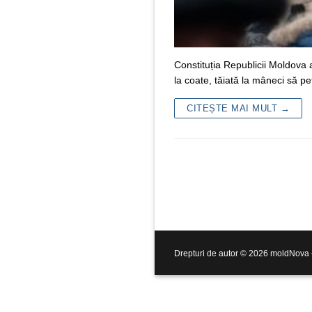
Constituția Republicii Moldova 
la coate, tăiată la mâneci să p
CITEȘTE MAI MULT →
Drepturi de autor © 2026 moldNova