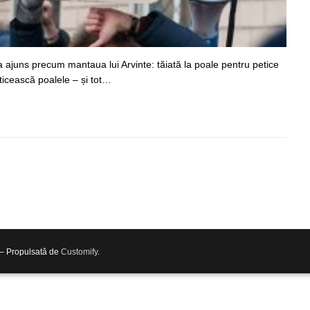
a ajuns precum mantaua lui Arvinte: tăiată la poale pentru petice
eticească poalele – și tot…
 – Propulsată de
Customify
.