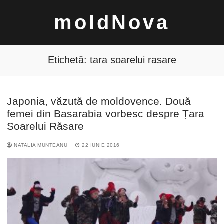
Sari
moldNova
la
conținut
Etichetă:
tara soarelui rasare
Japonia, văzută de moldovence. Două
Caută
femei din Basarabia vorbesc despre Țara
după:
Soarelui Răsare
NATALIA MUNTEANU
22 IUNIE 2016