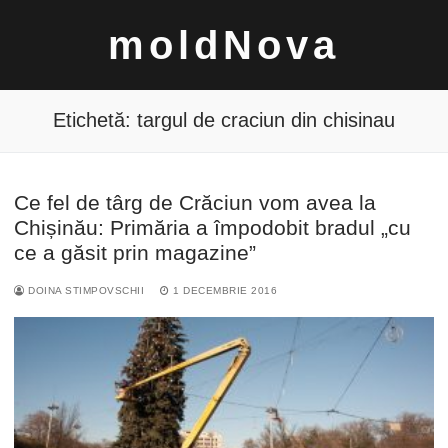
Sari
moldNova
la
conținut
Etichetă:
targul de craciun din chisinau
Ce fel de târg de Crăciun vom avea la
Caută
Chișinău: Primăria a împodobit bradul „cu
după:
ce a găsit prin magazine”
DOINA STIMPOVSCHII
1 DECEMBRIE 2016