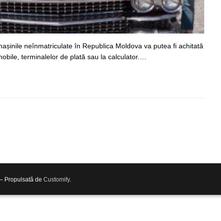
așinile neînmatriculate în Republica Moldova va putea fi achitată
mobile, terminalelor de plată sau la calculator.…
 – Propulsată de
Customify
.