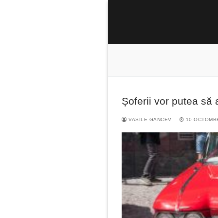
Sari
la
conținut
Șoferii vor putea să 
Caută
după:
VASILE GANCEV
10 OCTOMBR