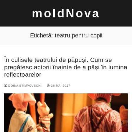
Sari
moldNova
la
conținut
Etichetă:
teatru pentru copii
În culisele teatrului de păpuși. Cum se
Caută
pregătesc actorii înainte de a păși în lumina
după:
reflectoarelor
DOINA STIMPOVSCHII
28 MAI 2017