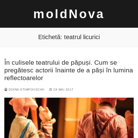
Sari
moldNova
la
conținut
Etichetă:
teatrul licurici
În culisele teatrului de păpuși. Cum se
Caută
pregătesc actorii înainte de a păși în lumina
după:
reflectoarelor
DOINA STIMPOVSCHII
28 MAI 2017