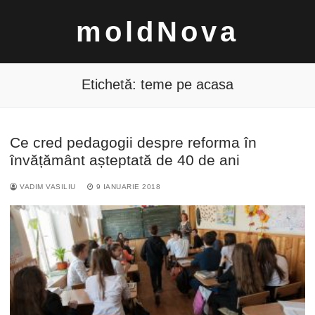
Sari
moldNova
la
conținut
Etichetă:
teme pe acasa
Ce cred pedagogii despre reforma în
Caută
învățământ așteptată de 40 de ani
după:
VADIM VASILIU
9 IANUARIE 2018