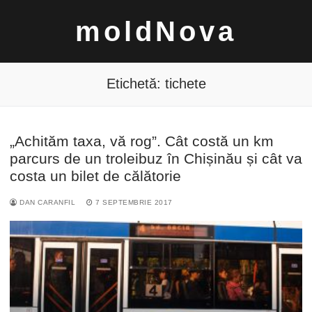
Sari
moldNova
la
conținut
Etichetă:
tichete
„Achităm taxa, vă rog”. Cât costă un km
Caută
parcurs de un troleibuz în Chișinău și cât va
după:
costa un bilet de călătorie
DAN CARANFIL
7 SEPTEMBRIE 2017