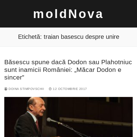
Sari
moldNova
la
conținut
Etichetă:
traian basescu despre unire
Băsescu spune dacă Dodon sau Plahotniuc
Caută
sunt inamicii României: „Măcar Dodon e
după:
sincer”
DOINA STIMPOVSCHII
12 OCTOMBRIE 2017