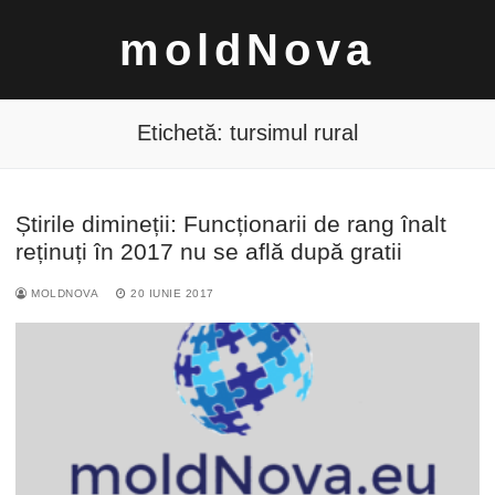
Sari
moldNova
la
conținut
Etichetă:
tursimul rural
Știrile dimineții: Funcționarii de rang înalt
Caută
reținuți în 2017 nu se află după gratii
după:
MOLDNOVA
20 IUNIE 2017