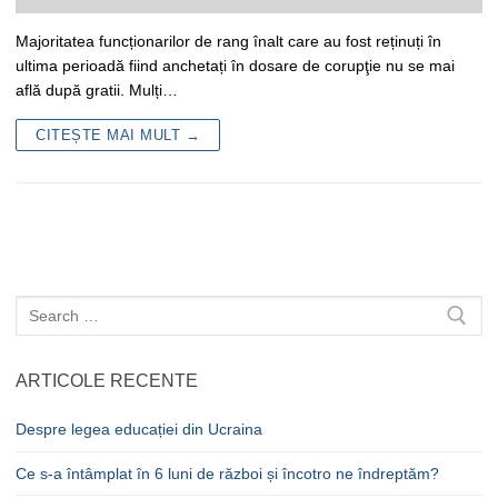
Majoritatea funcționarilor de rang înalt care au fost reținuți în
ultima perioadă fiind anchetați în dosare de corupţie nu se mai
află după gratii. Mulți…
CITEȘTE MAI MULT →
Caută
după:
ARTICOLE RECENTE
Despre legea educației din Ucraina
Ce s-a întâmplat în 6 luni de război și încotro ne îndreptăm?