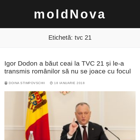
Sari
moldNova
la
conținut
Etichetă:
tvc 21
Igor Dodon a băut ceai la TVC 21 și le-a
Caută
transmis românilor să nu se joace cu focul
după:
DOINA STIMPOVSCHII
18 IANUARIE 2018