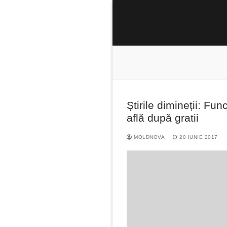
Sari
la
conținut
Știrile dimineții: Fun
Caută
află după gratii
după:
MOLDNOVA
20 IUNIE 2017