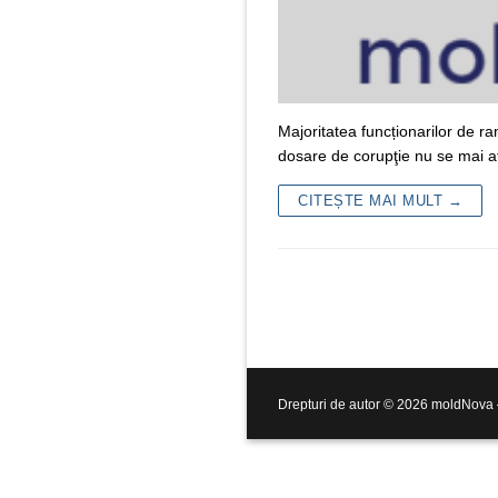
Majoritatea funcționarilor de ran
dosare de corupţie nu se mai af
CITEȘTE MAI MULT →
Drepturi de autor © 2026 moldNova