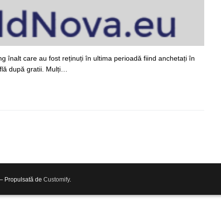
g înalt care au fost reținuți în ultima perioadă fiind anchetați în
lă după gratii. Mulți…
 – Propulsată de
Customify
.