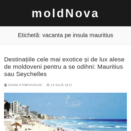
Sari
moldNova
la
conținut
Etichetă:
vacanta pe insula mauritius
Destinațiile cele mai exotice și de lux alese
Caută
de moldoveni pentru a se odihni: Mauritius
după:
sau Seychelles
DOINA STIMPOVSCHII
19 IULIE 2017