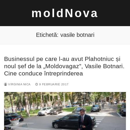
Sari
moldNova
la
conținut
Etichetă:
vasile botnari
Businessul pe care l-au avut Plahotniuc și
Caută
noul șef de la „Moldovagaz”, Vasile Botnari.
după:
Cine conduce întreprinderea
VIRGINIA NICA
9 FEBRUARIE 2017