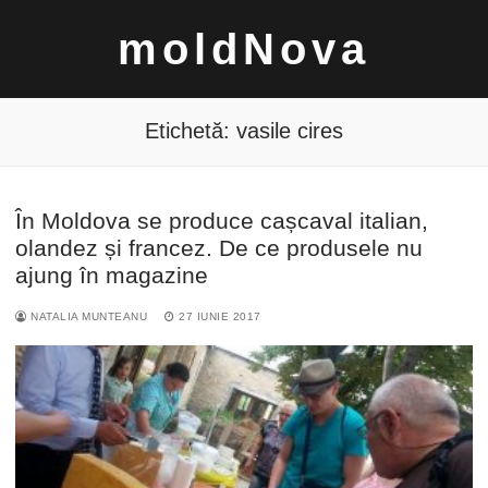
Sari
moldNova
la
conținut
Etichetă:
vasile cires
În Moldova se produce cașcaval italian,
Caută
olandez și francez. De ce produsele nu
după:
ajung în magazine
NATALIA MUNTEANU
27 IUNIE 2017