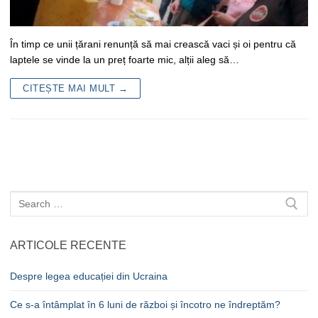
În timp ce unii țărani renunță să mai crească vaci și oi pentru că
laptele se vinde la un preț foarte mic, alții aleg să…
CITEȘTE MAI MULT →
Caută
după:
ARTICOLE RECENTE
Despre legea educației din Ucraina
Ce s-a întâmplat în 6 luni de război și încotro ne îndreptăm?