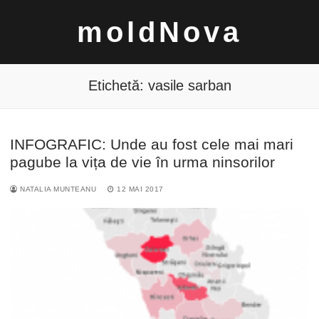
Sari
moldNova
la
conținut
Etichetă:
vasile sarban
INFOGRAFIC: Unde au fost cele mai mari
Caută
pagube la vița de vie în urma ninsorilor
după:
NATALIA MUNTEANU
12 MAI 2017