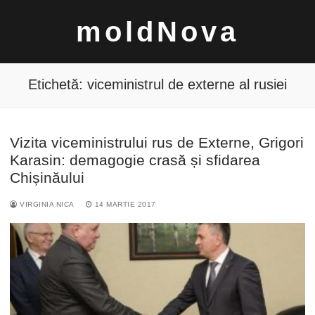
Sari
moldNova
la
conținut
Etichetă:
viceministrul de externe al rusiei
Vizita viceministrului rus de Externe, Grigori
Caută
Karasin: demagogie crasă și sfidarea
după:
Chișinăului
VIRGINIA NICA
14 MARTIE 2017