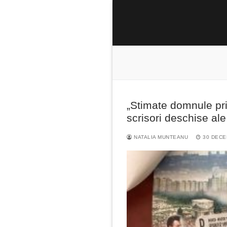
Sari
la
conținut
„Stimate domnule prim
Caută
scrisori deschise al
după:
NATALIA MUNTEANU
30 DECE