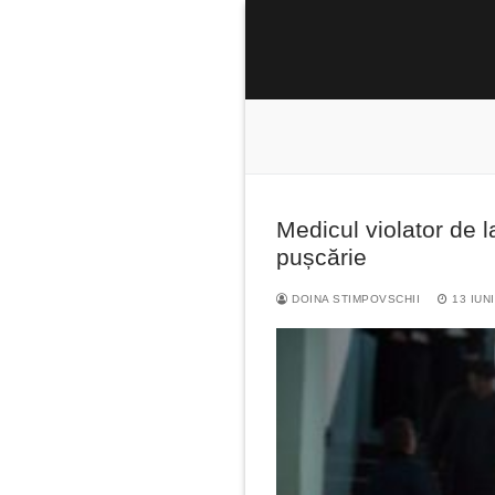
Sari
la
conținut
Medicul violator de 
Caută
pușcărie
după:
DOINA STIMPOVSCHII
13 IUN