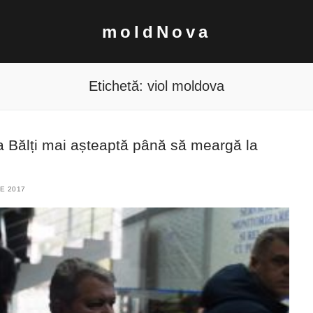
moldNova
Etichetă:
viol moldova
la Bălți mai așteaptă până să meargă la
IE 2017