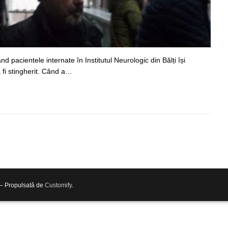
ând pacientele internate în Institutul Neurologic din Bălți își
 a fi stingherit. Când a…
 – Propulsată de
Customify
.