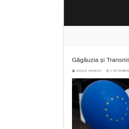
Sari
la
conținut
Găgăuzia și Transnis
Caută
după:
VASILE GANCEV
4 OCTOMBRI