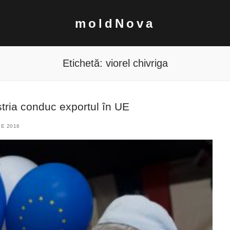
moldNova
Etichetă:
viorel chivriga
tria conduc exportul în UE
E 2016