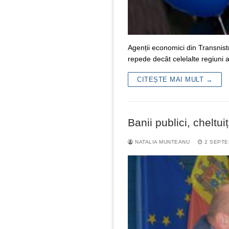
Agenții economici din Transnist
repede decât celelalte regiuni a
CITEȘTE MAI MULT →
Banii publici, cheltu
NATALIA MUNTEANU
2 SEPTE