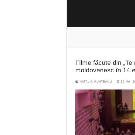
Sari
la
conținut
Filme făcute din „Te
Caută
moldovenesc în 14 ed
după:
NATALIA MUNTEANU
25 MAI 2