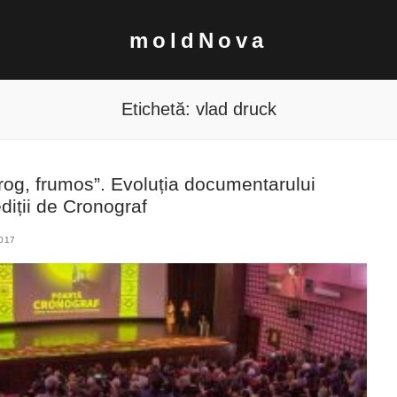
moldNova
Etichetă:
vlad druck
 rog, frumos”. Evoluția documentarului
iții de Cronograf
017