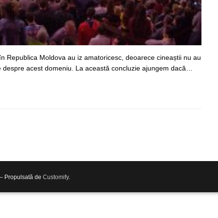
în Republica Moldova au iz amatoricesc, deoarece cineaștii nu au
ice despre acest domeniu. La această concluzie ajungem dacă…
 – Propulsată de
Customify
.