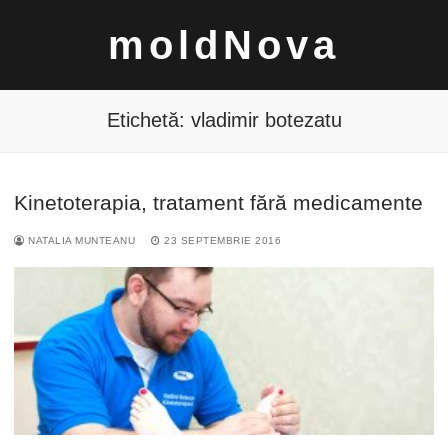
Sari
moldNova
la
conținut
Etichetă:
vladimir botezatu
Kinetoterapia, tratament fără medicamente
Caută
NATALIA MUNTEANU
23 SEPTEMBRIE 2016
după: