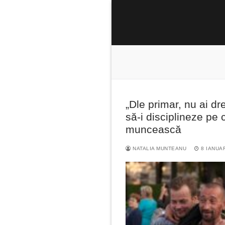
Sari
la
conținut
„Dle primar, nu ai dr
Caută
să-i disciplineze pe c
după:
muncească
NATALIA MUNTEANU
8 IANUA