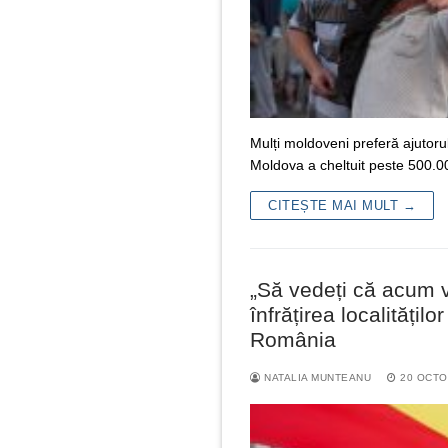
Mulți moldoveni preferă ajutoru
Moldova a cheltuit peste 500.
CITEȘTE MAI MULT →
„Să vedeți că acum va
înfrățirea localități
România
NATALIA MUNTEANU
20 OCTO