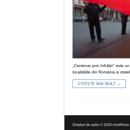
„Centenar prin înfrățiri” este un
localitățile din România și sta
CITEȘTE MAI MULT →
Drepturi de autor © 2026 moldNova