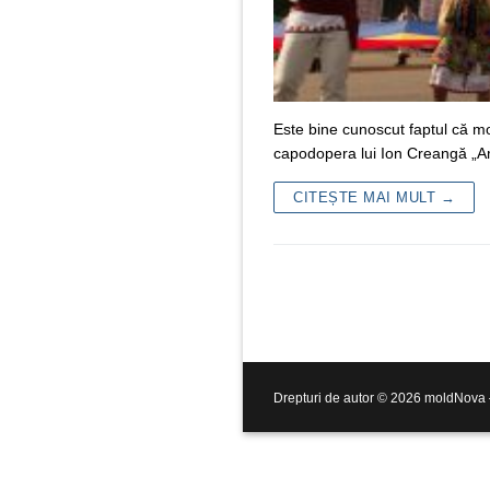
Este bine cunoscut faptul că mo
capodopera lui Ion Creangă „Ami
CITEȘTE MAI MULT →
Drepturi de autor © 2026 moldNova