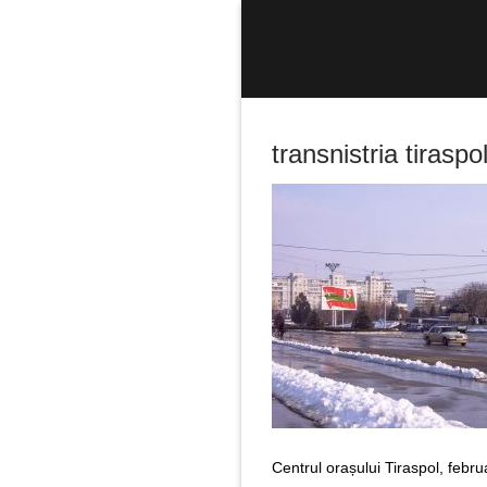
Sari
la
conținut
transnistria tiraspo
Caută
după:
Centrul orașului Tiraspol, febr