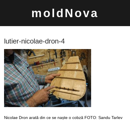
Sari
moldNova
la
conținut
lutier-nicolae-dron-4
Caută
după:
Nicolae Dron arată din ce se naște o cobză FOTO: Sandu Tarlev