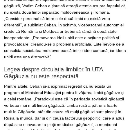
găgăuză, Vadim Ceban a ținut să atragă atenția asupra faptului că
nu există două limbi separate: moldovenească și română.
„Consider personal că între cele două limbi nu există vreo
diferență”, a subliniat Ceban. În schimb, vicebașcanul autonomiei
crede că România și Moldova ar trebui să rămână două state
independente: „Promovarea ideii unirii este o acțiune politică și
provocatoare, creându-se o problemă artificială. Este nevoie de a
consolida societatea moldovenească într-o idee comună, iar ideea
unirii este una distructivă”.
Legea despre circulația limbilor în UTA
Găgăuzia nu este respectată
Printre altele, Ceban și-a exprimat regretul că nu există un
program al Ministerul Educației pentru învățarea limbii găgăuze și
a celei române. „Paradoxul este că în perioada sovietică găgăuzii
vorbeau mai mult limba găgăuză. Limba rusă a pătruns foarte
mult în Găgăuzia, atât din cauza că mulți găgăuzi sunt plecați în
Rusia la muncă, dar și din cauza factorului geopolitic, care a adus
după sine o invadare a pieții mediatice găgăuze”, a menționat