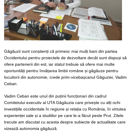
Găgăuzii sunt conștienți că primesc mai mulți bani din partea
Occidentului pentru proiectele de dezvoltare decât sunt dispuși să
ofere partenerii din est, iar statul trebuie să ofere mai multe
oportunități pentru învățarea limbii române și găgăuze pentru
locuitorii din autonomie, crede prim-vicebașcanul Găguziei, Vadim
Ceban.
Vadim Ceban este unul din puținii funcționari din cadrul
Comitetului executiv al UTA Găgăuzia care privește cu alți ochi
investițiile occidentale în regiune și relația cu România, în virtutea
experienței sale și a studiilor pe care le-a făcut peste Prut. Zilele
trecute am discutat cu acesta despre subiecte de actualitate care
vizează autonomia găgăuză.