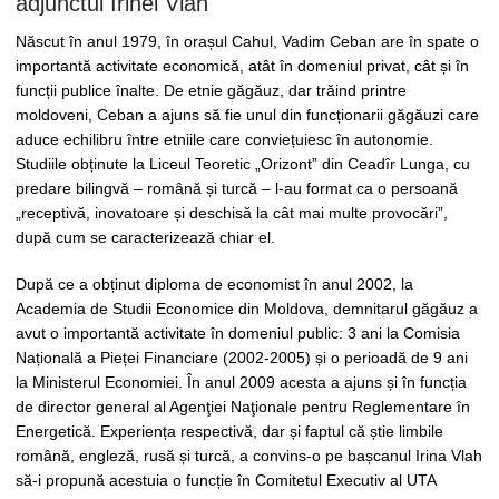
adjunctul Irinei Vlah
Născut în anul 1979, în orașul Cahul, Vadim Ceban are în spate o
importantă activitate economică, atât în domeniul privat, cât și în
funcții publice înalte. De etnie găgăuz, dar trăind printre
moldoveni, Ceban a ajuns să fie unul din funcționarii găgăuzi care
aduce echilibru între etniile care conviețuiesc în autonomie.
Studiile obținute la Liceul Teoretic „Orizont” din Ceadîr Lunga, cu
predare bilingvă – română și turcă – l-au format ca o persoană
„receptivă, inovatoare și deschisă la cât mai multe provocări”,
după cum se caracterizează chiar el.
După ce a obținut diploma de economist în anul 2002, la
Academia de Studii Economice din Moldova, demnitarul găgăuz a
avut o importantă activitate în domeniul public: 3 ani la Comisia
Națională a Pieței Financiare (2002-2005) și o perioadă de 9 ani
la Ministerul Economiei. În anul 2009 acesta a ajuns și în funcția
de director general al Agenţiei Naţionale pentru Reglementare în
Energetică. Experiența respectivă, dar și faptul că știe limbile
română, engleză, rusă și turcă, a convins-o pe bașcanul Irina Vlah
să-i propună acestuia o funcție în Comitetul Executiv al UTA