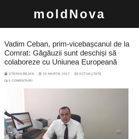
Sari
moldNova
la
conținut
Vadim Ceban, prim-vicebașcanul de la
Comrat: Găgăuzii sunt deschiși să
colaboreze cu Uniunea Europeană
Caută
ȘTEFAN BEJAN
30 MARTIE 2017
ACTUALITATE
după:
0 COMENTARII