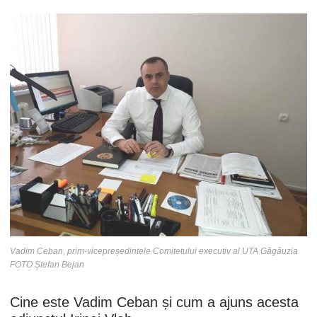
Vadim Ceban, prim-vicepreședintele Comitetului executiv al UTA Găgăuzia
FOTO Ștefan Bejan
Cine este Vadim Ceban și cum a ajuns acesta