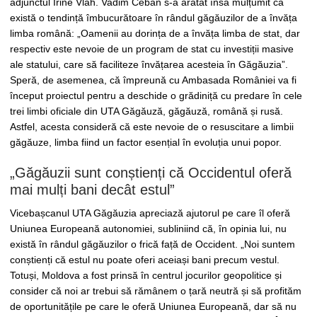
adjunctul Irine Vlah. Vadim Ceban s-a arătat însă mulțumit că
există o tendință îmbucurătoare în rândul găgăuzilor de a învăța
limba română: „Oamenii au dorința de a învăța limba de stat, dar
respectiv este nevoie de un program de stat cu investiții masive
ale statului, care să faciliteze învățarea acesteia în Găgăuzia”.
Speră, de asemenea, că împreună cu Ambasada României va fi
început proiectul pentru a deschide o grădiniță cu predare în cele
trei limbi oficiale din UTA Găgăuză, găgăuză, română și rusă.
Astfel, acesta consideră că este nevoie de o resuscitare a limbii
găgăuze, limba fiind un factor esențial în evoluția unui popor.
„Găgăuzii sunt conștienți că Occidentul oferă
mai mulți bani decât estul”
Vicebașcanul UTA Găgăuzia apreciază ajutorul pe care îl oferă
Uniunea Europeană autonomiei, subliniind că, în opinia lui, nu
există în rândul găgăuzilor o frică față de Occident. „Noi suntem
conștienți că estul nu poate oferi aceiași bani precum vestul.
Totuși, Moldova a fost prinsă în centrul jocurilor geopolitice și
consider că noi ar trebui să rămânem o țară neutră și să profităm
de oportunitățile pe care le oferă Uniunea Europeană, dar să nu