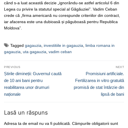
când s-a luat această decizie „ignorându-se astfel articolul 6 din
Legea cu privire la statutul special al Găgăuziei”. Vadim Ceban
crede că „firma americană nu corespunde criteriilor din contract,
iar afacerea este una dubioasă și păguboasă pentru Republica
Moldova”.
Tagged
gagauzia
,
investitiile in gagauzia
,
limba romana in
gagauzia
,
uta gagauzia
,
vadim ceban
Navigare
PREVIOUS
NEXT
în
Previous
Next
Știrile dimineții: Guvernul caută
Promisiuni artificiale.
articole
post:
post:
de 10 ani bani pentru
Fertilizarea in vitro gratuită
reabilitarea unor drumuri
promisă de stat întârzie din
naționale
lipsă de bani
Lasă un răspuns
Adresa ta de email nu va fi publicată.
Câmpurile obligatorii sunt