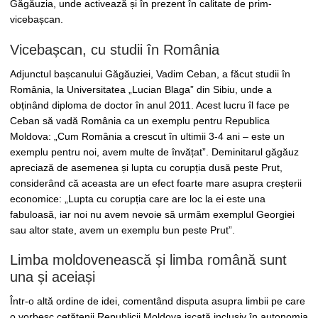
Găgăuzia, unde activează și în prezent în calitate de prim-
vicebașcan.
Vicebașcan, cu studii în România
Adjunctul bașcanului Găgăuziei, Vadim Ceban, a făcut studii în
România, la Universitatea „Lucian Blaga” din Sibiu, unde a
obținând diploma de doctor în anul 2011. Acest lucru îl face pe
Ceban să vadă România ca un exemplu pentru Republica
Moldova: „Cum România a crescut în ultimii 3-4 ani – este un
exemplu pentru noi, avem multe de învățat”. Deminitarul găgăuz
apreciază de asemenea și lupta cu corupția dusă peste Prut,
considerând că aceasta are un efect foarte mare asupra creșterii
economice: „Lupta cu corupția care are loc la ei este una
fabuloasă, iar noi nu avem nevoie să urmăm exemplul Georgiei
sau altor state, avem un exemplu bun peste Prut”.
Limba moldovenească și limba română sunt
una și aceiași
Într-o altă ordine de idei, comentând disputa asupra limbii pe care
o vorbesc cetățenii Republicii Moldova iscată inclusiv în autonomia