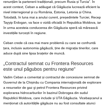
renunțăm la partenerii tradiționali, precum Rusia și Turcia”. În
acest context, Ceban a adăugat că Găgăuzia lucrează eficient la
nivel interregional și cu România, Estonia, Letonia și China.
Totodată, în luna mai a anului curent, președintele Turciei, Recep
Tayyip Erdogan, va face o vizită oficială în Republica Moldova, iar
în urma acesteia conducerea din Găgăuzia speră să mărească
investițiile turcești în regiune.
Ceban crede că cea mai mare problemă cu care se confruntă
țara, inclusiv autonomia găgăuză, ține de migrația tinerilor, care
aduce după sine lipsa brațelor de muncă.
„Contractul semnat cu Frontera Resources
este unul păgubos pentru regiune”
Vadim Ceban a comentat și contractul de concesiune semnat de
Guvernul de la Chișinău cu Compania internaţională de explorare
a resurselor de gaz şi petrol Frontera Resources privind
explorarea hidrocarburilor în bazinul Dobrogea din sudul
Republicii Moldova, care include și UTA Găgăuzia. Vicebașcanul a
menționat că autoritățile găgăuze nu au fost consultate atunci