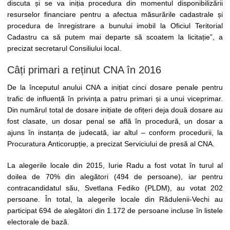
discuta și se va iniția procedura din momentul disponibilizării
resurselor financiare pentru a afectua măsurările cadastrale și
procedura de înregistrare a bunului imobil la Oficiul Teritorial
Cadastru ca să putem mai departe să scoatem la licitație”, a
precizat secretarul Consiliului local.
Câți primari a reținut CNA în 2016
De la începutul anului CNA a inițiat cinci dosare penale pentru
trafic de influență în privința a patru primari și a unui viceprimar.
Din numărul total de dosare inițiate de ofițeri deja două dosare au
fost clasate, un dosar penal se află în procedură, un dosar a
ajuns în instanța de judecată, iar altul – conform procedurii, la
Procuratura Anticorupție, a precizat Serviciului de presă al CNA.
La alegerile locale din 2015, Iurie Radu a fost votat în turul al
doilea de 70% din alegători (494 de persoane), iar pentru
contracandidatul său, Svetlana Fediko (PLDM), au votat 202
persoane. În total, la alegerile locale din Rădulenii-Vechi au
participat 694 de alegători din 1.172 de persoane incluse în listele
electorale de bază.