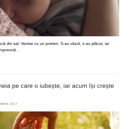
că din sat. Venise cu un prieten. S-au văzut, s-au plăcut, iar
t împreună…
meia pe care o iubește, iar acum își crește
MBRIE 2017