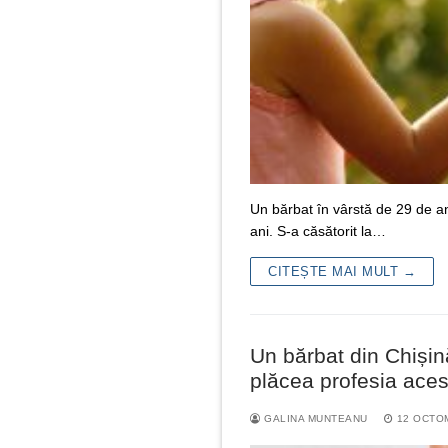
Un bărbat în vârstă de 29 de ani 
ani. S-a căsătorit la…
CITEȘTE MAI MULT →
Un bărbat din Chișin
plăcea profesia aces
GALINA MUNTEANU
12 OCTO