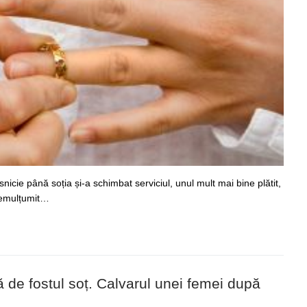
snicie până soția și-a schimbat serviciul, unul mult mai bine plătit,
 nemulțumit…
ă de fostul soț. Calvarul unei femei după