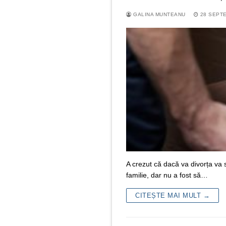
GALINA MUNTEANU
28 SEPT
A crezut că dacă va divorța va 
familie, dar nu a fost să…
CITEȘTE MAI MULT →