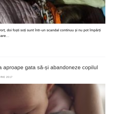
orț, doi foști soți sunt într-un scandal continuu și nu pot împărți
 care…
era aproape gata să-și abandoneze copilul
RIE 2017