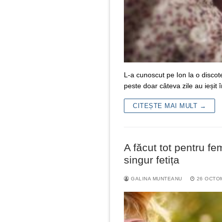
L-a cunoscut pe Ion la o discote
peste doar câteva zile au ieși
CITEȘTE MAI MULT →
A făcut tot pentru fe
singur fetița
GALINA MUNTEANU
26 OCTO