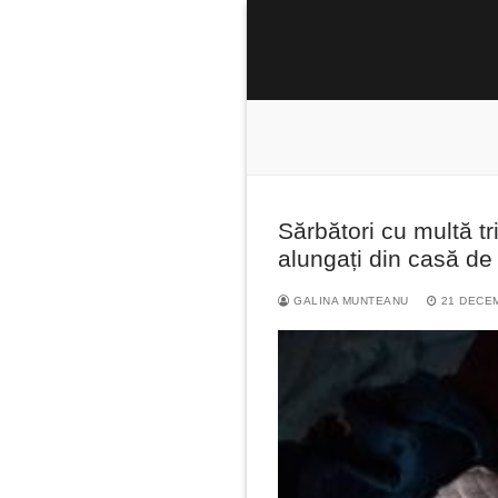
Sari
la
conținut
Sărbători cu multă tr
Caută
alungați din casă de 
după:
GALINA MUNTEANU
21 DECE