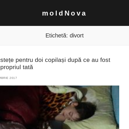
moldNova
Etichetă:
divort
istețe pentru doi copilași după ce au fost
propriul tată
MBRIE 2017