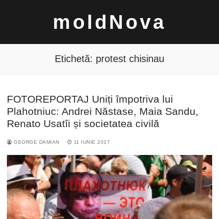
Sari
moldNova
la
conținut
Etichetă:
protest chisinau
FOTOREPORTAJ Uniți împotriva lui
Caută
Plahotniuc: Andrei Năstase, Maia Sandu,
după:
Renato Usatîi și societatea civilă
GEORGE DAMIAN
11 IUNIE 2017