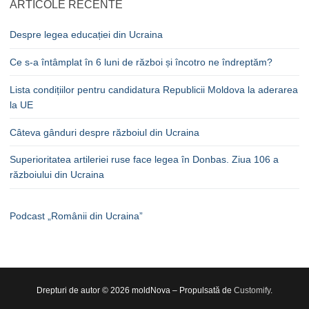
ARTICOLE RECENTE
Despre legea educației din Ucraina
Ce s-a întâmplat în 6 luni de război și încotro ne îndreptăm?
Lista condițiilor pentru candidatura Republicii Moldova la aderarea
la UE
Câteva gânduri despre războiul din Ucraina
Superioritatea artileriei ruse face legea în Donbas. Ziua 106 a
războiului din Ucraina
Podcast „Românii din Ucraina”
Drepturi de autor © 2026 moldNova – Propulsată de
Customify
.