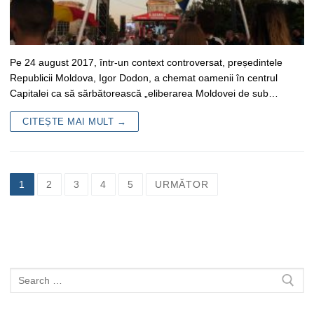
Pe 24 august 2017, într-un context controversat, președintele
Republicii Moldova, Igor Dodon, a chemat oamenii în centrul
Capitalei ca să sărbătorească „eliberarea Moldovei de sub…
CITEȘTE MAI MULT →
Navigare
1
2
3
4
5
URMĂTOR
în
articole
Caută
după: