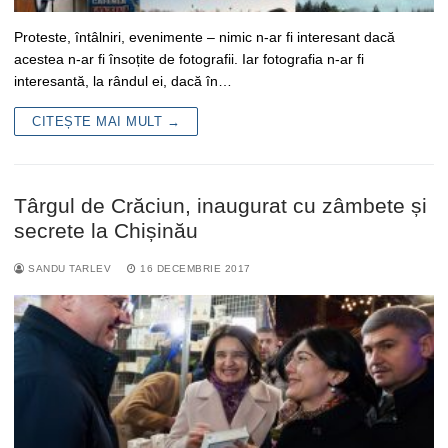
Proteste, întâlniri, evenimente – nimic n-ar fi interesant dacă
acestea n-ar fi însoțite de fotografii. Iar fotografia n-ar fi
interesantă, la rândul ei, dacă în…
CITEȘTE MAI MULT →
Târgul de Crăciun, inaugurat cu zâmbete și
secrete la Chișinău
SANDU TARLEV
16 DECEMBRIE 2017