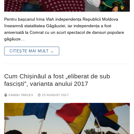
Pentru bașcanul Irina Vlah independența Republicii Moldova
înseamnă statalitatea Găgăuziei, iar independența a fost
aniversată la Comrat cu un scurt spectacol de dansuri populare
găgăuze…
CITEȘTE MAI MULT →
Cum Chișinăul a fost „eliberat de sub
fasciști”, varianta anului 2017
SANDU TARLEV
25 AUGUST 2017