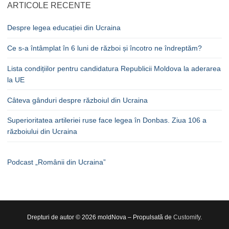
ARTICOLE RECENTE
Despre legea educației din Ucraina
Ce s-a întâmplat în 6 luni de război și încotro ne îndreptăm?
Lista condițiilor pentru candidatura Republicii Moldova la aderarea
la UE
Câteva gânduri despre războiul din Ucraina
Superioritatea artileriei ruse face legea în Donbas. Ziua 106 a
războiului din Ucraina
Podcast „Românii din Ucraina”
Drepturi de autor © 2026 moldNova – Propulsată de
Customify
.