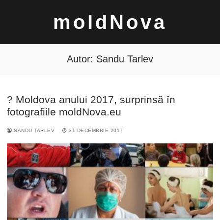
Sari
moldNova
la
conținut
Autor:
Sandu Tarlev
? Moldova anului 2017, surprinsă în
Caută
fotografiile moldNova.eu
după:
SANDU TARLEV
31 DECEMBRIE 2017