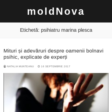
Sari
moldNova
la
conținut
Etichetă:
psihiatru marina plesca
Mituri și adevăruri despre oamenii bolnavi
Caută
psihic, explicate de experți
după:
NATALIA MUNTEANU
16 SEPTEMBRIE 2017