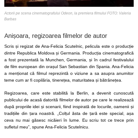
Actorii pe scena cinematografului Odeon, la premiera filmului FOTO: Valeria
Barbas
Anișoara, regizoarea filmelor de autor
Scris și regizat de Ana-Felicia Scutelnic, pelicula este o producție
dintre Republica Moldova și Germania. Producția cinematografică
a fost prezentată la Munchen, Germania, și în cadrul festivalului
de film european din orașul San Sebastian din Spania. Ana-Felicia
a menționat că filmul reprezintă o viziune a sa asupra anumitor
teme cum ar fi copilăria, tinerețea, maturitatea și bătrânețea.
Regizoarea, care este stabilită la Berlin, a devenit cunoscută
publicului de acasă datorită filmelor de autor pe care le realizează
după propriile idei și scenarii, fiind inspirată de locurile, oamenii și
tradițiile din țara noastră. „Colțul ăsta de țară este special, așa
ceva nu mai găsesc nicăieri în lume. Eu scriu tot ce trece prin
sufletul meu”, spune Ana-Felicia Scutelnicu.