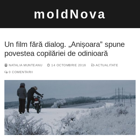
Sari
moldNova
la
conținut
Un film fără dialog. „Anișoara” spune
povestea copilăriei de odinioară
NATALIA MUNTEANU
14 OCTOMBRIE 2016
ACTUALITATE
Caută
0 COMENTARII
după: