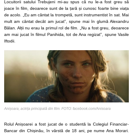
Locuitorii satului Trebujeni mi-au spus că nu le-a fost greu să
joace în film, deoarece sunt de la țară și cunosc foarte bine viața
de acolo. „Eu am cântat la trompetă, sunt instrumentist în sat. Mai
mult am cântat decât am jucat”, spune mai în glumă Alexandru
Bălan. Alții nu erau la primul rol de film. „Nu a fost greu, deoarece
am mai jucat în filmul Panihida, tot de Ana regizat”, spune Vasile
Iftodii.
Anișoara, actrița principală din film. FOTO: facebook.com/Anisoara
Rolul Anișoarei a fost jucat de o studentă la Colegiul Financiar-
Bancar din Chișinău, în vârstă de 18 ani, pe nume Ana Morari.