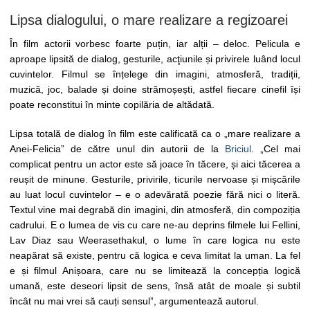
Lipsa dialogului, o mare realizare a regizoarei
În film actorii vorbesc foarte puțin, iar alții – deloc. Pelicula e
aproape lipsită de dialog, gesturile, acţiunile și privirele luând locul
cuvintelor. Filmul se înțelege din imagini, atmosferă, tradiții,
muzică, joc, balade și doine strămoșești, astfel fiecare cinefil își
poate reconstitui în minte copilăria de altădată.
Lipsa totală de dialog în film este calificată ca o „mare realizare a
Anei-Felicia” de către unul din autorii de la
Briciul
. „Cel mai
complicat pentru un actor este să joace în tăcere, și aici tăcerea a
reușit de minune. Gesturile, privirile, ticurile nervoase și mișcările
au luat locul cuvintelor – e o adevărată poezie fără nici o literă.
Textul vine mai degrabă din imagini, din atmosferă, din compoziția
cadrului. E o lumea de vis cu care ne-au deprins filmele lui Fellini,
Lav Diaz sau Weerasethakul, o lume în care logica nu este
neapărat să existe, pentru că logica e ceva limitat la uman. La fel
e și filmul Anișoara, care nu se limitează la concepția logică
umană, este deseori lipsit de sens, însă atât de moale și subtil
încât nu mai vrei să cauți sensul”, argumentează autorul.