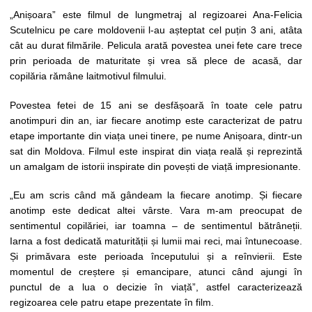
„Anișoara” este filmul de lungmetraj al regizoarei Ana-Felicia
Scutelnicu pe care moldovenii l-au așteptat cel puțin 3 ani, atâta
cât au durat filmările. Pelicula arată povestea unei fete care trece
prin perioada de maturitate și vrea să plece de acasă, dar
copilăria rămâne laitmotivul filmului.
Povestea fetei de 15 ani se desfășoară în toate cele patru
anotimpuri din an, iar fiecare anotimp este caracterizat de patru
etape importante din viața unei tinere, pe nume Anișoara, dintr-un
sat din Moldova. Filmul este inspirat din viața reală și reprezintă
un amalgam de istorii inspirate din povești de viață impresionante.
„Eu am scris când mă gândeam la fiecare anotimp. Și fiecare
anotimp este dedicat altei vârste. Vara m-am preocupat de
sentimentul copilăriei, iar toamna – de sentimentul bătrâneții.
Iarna a fost dedicată maturității și lumii mai reci, mai întunecoase.
Și primăvara este perioada începutului și a reînvierii. Este
momentul de creștere și emancipare, atunci când ajungi în
punctul de a lua o decizie în viață”, astfel caracterizează
regizoarea cele patru etape prezentate în film.