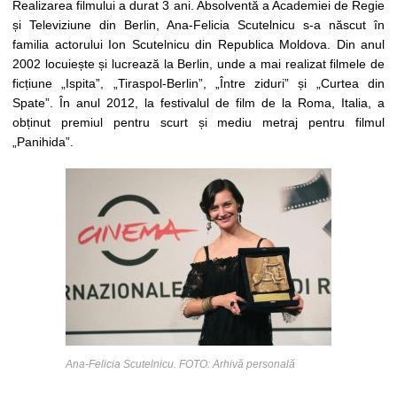
Realizarea filmului a durat 3 ani. Absolventă a Academiei de Regie
și Televiziune din Berlin, Ana-Felicia Scutelnicu s-a născut în
familia actorului Ion Scutelnicu din Republica Moldova. Din anul
2002 locuiește și lucrează la Berlin, unde a mai realizat filmele de
ficțiune „Ispita”, „Tiraspol-Berlin”, „Între ziduri” și „Curtea din
Spate”. În anul 2012, la festivalul de film de la Roma, Italia, a
obținut premiul pentru scurt și mediu metraj pentru filmul
„Panihida”.
Ana-Felicia Scutelnicu. FOTO: Arhivă personală