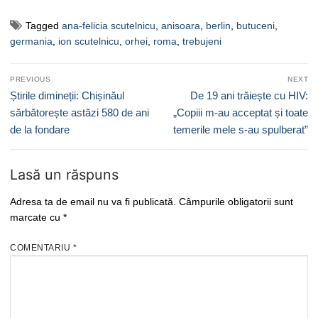
Tagged
ana-felicia scutelnicu
,
anisoara
,
berlin
,
butuceni
,
germania
,
ion scutelnicu
,
orhei
,
roma
,
trebujeni
Navigare
PREVIOUS
NEXT
în
Previous
Next
Știrile dimineții: Chișinăul
De 19 ani trăiește cu HIV:
articole
post:
post:
sărbătorește astăzi 580 de ani
„Copiii m-au acceptat și toate
de la fondare
temerile mele s-au spulberat”
Lasă un răspuns
Adresa ta de email nu va fi publicată.
Câmpurile obligatorii sunt
marcate cu
*
COMENTARIU
*