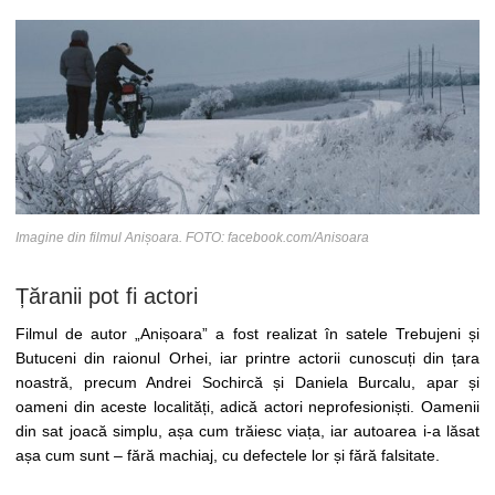
Imagine din filmul Anișoara. FOTO: facebook.com/Anisoara
Țăranii pot fi actori
Filmul de autor „Anișoara” a fost realizat în satele Trebujeni și
Butuceni din raionul Orhei, iar printre actorii cunoscuți din țara
noastră, precum Andrei Sochircă și Daniela Burcalu, apar și
oameni din aceste localități, adică actori neprofesioniști. Oamenii
din sat joacă simplu, așa cum trăiesc viața, iar autoarea i-a lăsat
așa cum sunt – fără machiaj, cu defectele lor și fără falsitate.