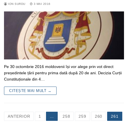
ION SURDU
3 MAI 2016
Pe 30 octombrie 2016 moldovenii își vor alege prin vot direct
președintele țării pentru prima dată după 20 de ani. Decizia Curții
Constituționale din 4…
CITEȘTE MAI MULT →
Navigare
ANTERIOR
1
…
258
259
260
261
în