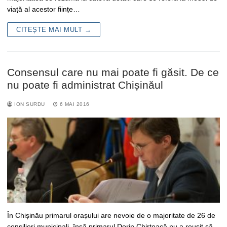
viață al acestor ființe…
CITEȘTE MAI MULT →
Consensul care nu mai poate fi găsit. De ce
nu poate fi administrat Chișinăul
ION SURDU
6 MAI 2016
În Chișinău primarul orașului are nevoie de o majoritate de 26 de
consilieri municipali, însă primarul Dorin Chirtoacă nu a reușit să