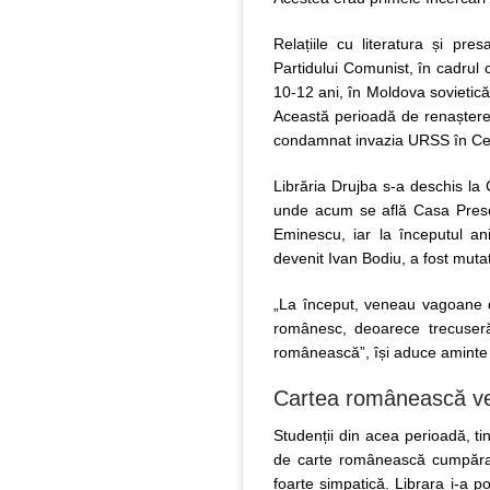
Relațiile cu literatura și pr
Partidului Comunist, în cadrul că
10-12 ani, în Moldova sovietică
Această perioadă de renaștere
condamnat invazia URSS în Ce
Librăria Drujba s-a deschis la C
unde acum se află Casa Presei,
Eminescu, iar la începutul a
devenit Ivan Bodiu, a fost mutată
„La început, veneau vagoane de
românesc, deoarece trecuser
românească”, își aduce aminte s
Cartea românească v
Studenții din acea perioadă, tin
de carte românească cumpărată 
foarte simpatică. Librara i-a p