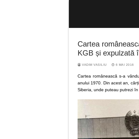
Sari
la
conținut
Cartea românească 
KGB și expulzată î
VADIM VASILIU
6 MAI 2016
Caută
după:
Cartea românească s-a vândut
anului 1970. Din acest an, cărți
Siberia, unde puteau putrezi în l