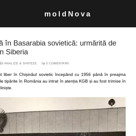
moldNova
în Basarabia sovietică: urmărită de
n Siberia
ANALIZE & SINTEZE
3 COMENTARII
 liber în Chișinăul sovietic începând cu 1956 până în preajma
le tipărite în România au intrat în atenția KGB și au fost trimise în
iniște.