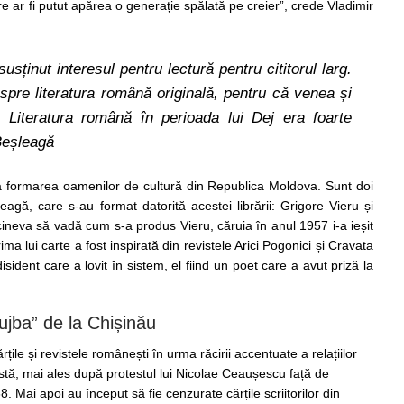
re ar fi putut apărea o generație spălată pe creier”, crede Vladimir
ținut interesul pentru lectură pentru cititorul larg.
pre literatura română originală, pentru că venea și
să. Literatura română în perioada lui Dej era foarte
Beșleagă
 la formarea oamenilor de cultură din Republica Moldova. Sunt doi
eagă, care s-au format datorită acestei librării: Grigore Vieru și
ineva să vadă cum s-a produs Vieru, căruia în anul 1957 i-a ieșit
ma lui carte a fost inspirată din revistele Arici Pogonici și Cravata
sident care a lovit în sistem, el fiind un poet care a avut priză la
rujba” de la Chișinău
rțile și revistele românești în urma răcirii accentuate a relațiilor
stă, mai ales după protestul lui Nicolae Ceaușescu față de
 Mai apoi au început să fie cenzurate cărțile scriitorilor din