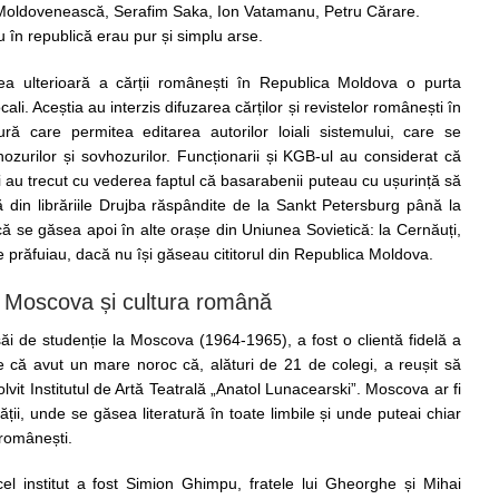
ă Moldovenească, Serafim Saka, Ion Vatamanu, Petru Cărare.
 în republică erau pur și simplu arse.
ea ulterioară a cărții românești în Republica Moldova o purta
cali. Aceștia au interzis difuzarea cărților și revistelor românești în
ură care permitea editarea autorilor loiali sistemului, care se
ozurilor și sovhozurilor. Funcționarii și KGB-ul au considerat că
i au trecut cu vederea faptul că basarabenii puteau cu ușurință să
din librăriile Drujba răspândite de la Sankt Petersburg până la
 se găsea apoi în alte orașe din Uniunea Sovietică: la Cernăuți,
e prăfuiau, dacă nu își găseau cititorul din Republica Moldova.
in Moscova și cultura română
 săi de studenție la Moscova (1964-1965), a fost o clientă fidelă a
ede că avut un mare noroc că, alături de 21 de colegi, a reușit să
it Institutul de Artă Teatrală „Anatol Lunacearski”. Moscova ar fi
ății, unde se găsea literatură în toate limbile și unde puteai chiar
 românești.
cel institut a fost Simion Ghimpu, fratele lui Gheorghe și Mihai