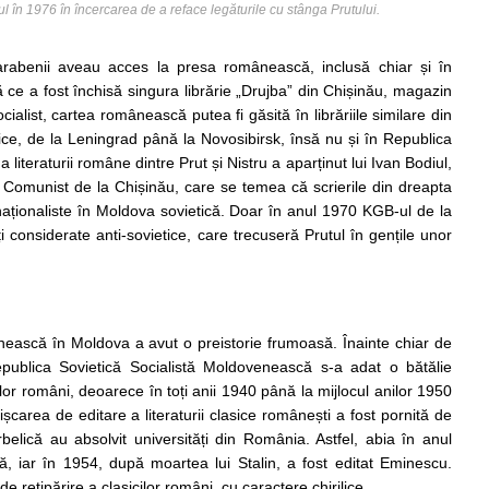
l în 1976 în încercarea de a reface legăturile cu stânga Prutului.
arabenii aveau acces la presa românească, inclusă chiar și în
 ce a fost închisă singura librărie „Drujba” din Chișinău, magazin
cialist, cartea românească putea fi găsită în librăriile similare din
ice, de la Leningrad până la Novosibirsk, însă nu și în Republica
literaturii române dintre Prut și Nistru a aparținut lui Ivan Bodiul,
i Comunist de la Chișinău, care se temea că scrierile din dreapta
aționaliste în Moldova sovietică. Doar în anul 1970 KGB-ul de la
i considerate anti-sovietice, care trecuseră Prutul în gențile unor
ânească în Moldova a avut o preistorie frumoasă. Înainte chiar de
Republica Sovietică Socialistă Moldovenească s-a adat o bătălie
lor români, deoarece în toți anii 1940 până la mijlocul anilor 1950
ișcarea de editare a literaturii clasice românești a fost pornită de
belică au absolvit universități din România. Astfel, abia în anul
, iar în 1954, după moartea lui Stalin, a fost editat Eminescu.
e retipărire a clasicilor români, cu caractere chirilice.