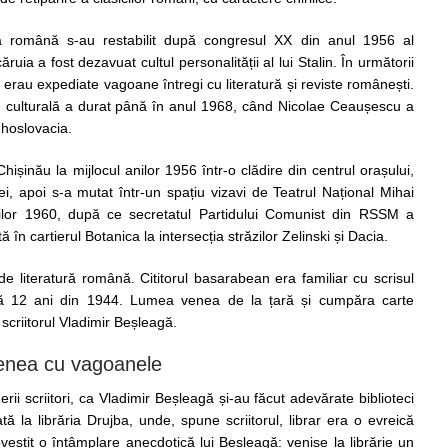
esa română s-au restabilit după congresul XX din anul 1956 al
ruia a fost dezavuat cultul personalității al lui Stalin. În următorii
 erau expediate vagoane întregi cu literatură și reviste românești.
 culturală a durat până în anul 1968, când Nicolae Ceaușescu a
hoslovacia.
hișinău la mijlocul anilor 1956 într-o clădire din centrul orașului,
 apoi s-a mutat într-un spațiu vizavi de Teatrul Național Mihai
nilor 1960, după ce secretatul Partidului Comunist din RSSM a
 în cartierul Botanica la intersecția străzilor Zelinski și Dacia.
 literatură română. Cititorul basarabean era familiar cu scrisul
ă 12 ani din 1944. Lumea venea de la țară și cumpăra carte
criitorul Vladimir Beșleagă.
enea cu vagoanele
erii scriitori, ca Vladimir Beșleagă și-au făcut adevărate biblioteci
la librăria Drujba, unde, spune scriitorul, librar era o evreică
ovestit o întâmplare anecdotică lui Beșleagă: venise la librărie un