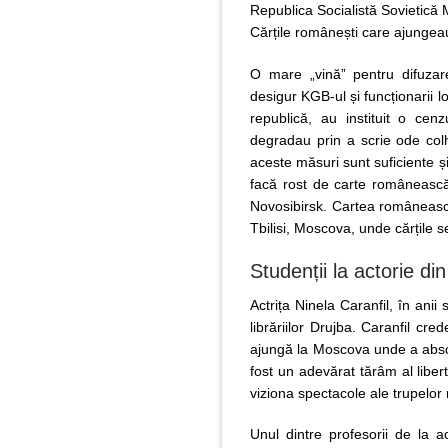
Republica Socialistă Sovietic
Cărțile românești care ajungeau
O mare „vină” pentru difuzar
desigur KGB-ul și funcționarii lo
republică, au instituit o cenz
degradau prin a scrie ode colh
aceste măsuri sunt suficiente ș
facă rost de carte românească 
Novosibirsk. Cartea românească
Tbilisi, Moscova, unde cărțile s
Studenții la actorie d
Actrița Ninela Caranfil, în anii
librăriilor Drujba. Caranfil cr
ajungă la Moscova unde a absolv
fost un adevărat tărâm al libert
viziona spectacole ale trupelor
Unul dintre profesorii de la a