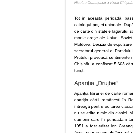
Nicolae Ceaușescu a vizitat Chișinău
Tot în această perioadă, bas
catalogul poștei unionale. După
de carte din statele lagărului so
marile orașe ale Uniunii Soviet
Moldova. Decizia de expulzare a 
secretarul general al Partidulu
Prutului provoacă sentimente n
Chișinău a confiscat 5.603 cărț
turiști.
Apariția „Drujbei”
Apariția librăriei de carte rom
apariția cărții românești în 
întreagă pentru editarea clasici
nu se edita nimic din clasici. M
oamenii care în perioada inter
1951 a fost editat Ion Creangă
Acestea erau primele încercări d