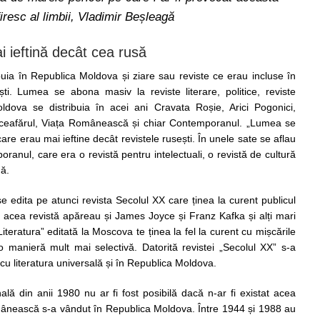
iresc al limbii,
Vladimir Beșleagă
ieftină decât cea rusă
buia în Republica Moldova și ziare sau reviste ce erau incluse în
ti. Lumea se abona masiv la reviste literare, politice, reviste
ldova se distribuia în acei ani Cravata Roșie, Arici Pogonici,
uceafărul, Viața Românească și chiar Contemporanul. „Lumea se
re erau mai ieftine decât revistele rusești. În unele sate se aflau
nul, care era o revistă pentru intelectuali, o revistă de cultură
gă.
 edita pe atunci revista Secolul XX care ținea la curent publicul
În acea revistă apăreau și James Joyce și Franz Kafka și alți mari
Literatura” editată la Moscova te ținea la fel la curent cu mișcările
o manieră mult mai selectivă. Datorită revistei „Secolul XX” s-a
cu literatura universală și în Republica Moldova.
ală din anii 1980 nu ar fi fost posibilă dacă n-ar fi existat acea
mânească s-a vândut în Republica Moldova. Între 1944 și 1988 au