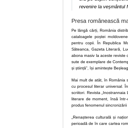
revenire la veșmântul f
Presa românească mai 
Pe lângă cărți, România distri
cataloagele poștei moldoveneș
pentru copii. În Republica Mo
Săteanca, Gazeta Literară, L
abona masiv la aceste reviste ca
sute de exemplare de Contempora
și știință”, își amintește Beșlea
Mai mult de atât, în România se
cu procesul literar universal. 
scriitori. Revista „Inostrannaia 
literare de moment, însă într-
produs fenomenul sincronizării 
„Renașterea culturală și națion
perioadă de în care cartea ro