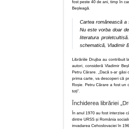
fost peste 40 de ani, timp în ca
Beșleagă.
Cartea românească a sus
Nu este vorba doar des
literatura proletculti
schematică,
Vladimir 
Librăriile Drujba au contribuit
autori, consideră Vladimir Beșl
Petru Cărare. „Dacă s-ar găsi c
prima carte, va descoperi că pri
Roșie. Petru Cărare a fost un di
toți”.
Închiderea librăriei „D
În anul 1970 au fost interzise că
dintre URSS și România sociali
invadarea Cehoslovaciei în 1968.