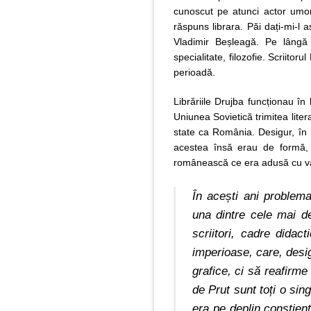
cunoscut pe atunci actor umor
răspuns librara. Păi dați-mi-l a
Vladimir Beșleagă. Pe lângă li
specialitate, filozofie. Scriitor
perioadă.
Librăriile Drujba funcționau în
Uniunea Sovietică trimitea litera
state ca România. Desigur, în l
acestea însă erau de formă, 
românească ce era adusă cu v
În acești ani problema 
una dintre cele mai de
scriitori, cadre didac
imperioase, care, desig
grafice, ci să reafirme
de Prut sunt toți o sin
era pe deplin conștien