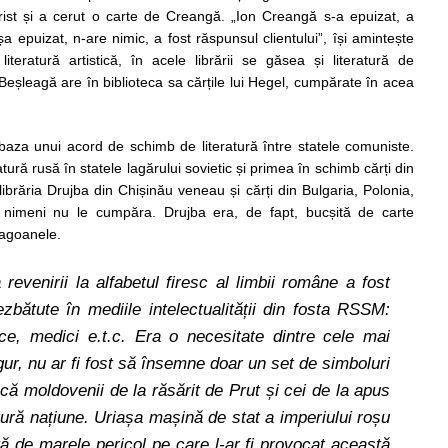
ist și a cerut o carte de Creangă. „Ion Creangă s-a epuizat, a
șa epuizat, n-are nimic, a fost răspunsul clientului”, își amintește
teratură artistică, în acele librării se găsea și literatură de
ul Beșleagă are în biblioteca sa cărțile lui Hegel, cumpărate în acea
 baza unui acord de schimb de literatură între statele comuniste.
tură rusă în statele lagărului sovietic și primea în schimb cărți din
ibrăria Drujba din Chișinău veneau și cărți din Bulgaria, Polonia,
nimeni nu le cumpăra. Drujba era, de fapt, bucșită de carte
agoanele.
revenirii la alfabetul firesc al limbii române a fost
zbătute în mediile intelectualității din fosta RSSM:
tice, medici e.t.c. Era o necesitate dintre cele mai
ur, nu ar fi fost să însemne doar un set de simboluri
 că moldovenii de la răsărit de Prut și cei de la apus
gură națiune. Uriașa mașină de stat a imperiului roșu
tă de marele pericol pe care l-ar fi provocat această