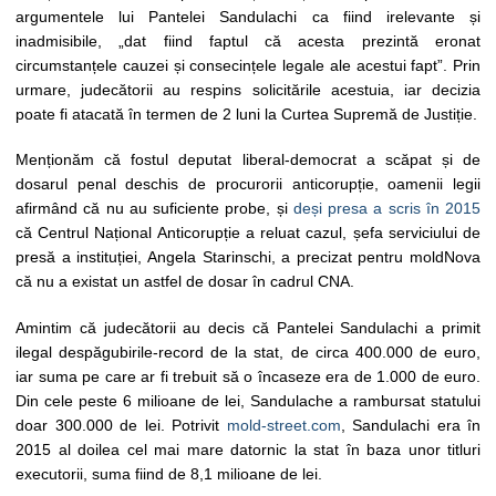
argumentele lui Pantelei Sandulachi ca fiind irelevante și
inadmisibile, „dat fiind faptul că acesta prezintă eronat
circumstanțele cauzei și consecințele legale ale acestui fapt”. Prin
urmare, judecătorii au respins solicitările acestuia, iar decizia
poate fi atacată în termen de 2 luni la Curtea Supremă de Justiție.
Menționăm că fostul deputat liberal-democrat a scăpat și de
dosarul penal deschis de procurorii anticorupție, oamenii legii
afirmând că nu au suficiente probe, și
deși presa a scris în 2015
că Centrul Național Anticorupție a reluat cazul, șefa serviciului de
presă a instituției, Angela Starinschi, a precizat pentru moldNova
că nu a existat un astfel de dosar în cadrul CNA.
Amintim că judecătorii au decis că Pantelei Sandulachi a primit
ilegal despăgubirile-record de la stat, de circa 400.000 de euro,
iar suma pe care ar fi trebuit să o încaseze era de 1.000 de euro.
Din cele peste 6 milioane de lei, Sandulache a rambursat statului
doar 300.000 de lei. Potrivit
mold-street.com
, Sandulachi era în
2015 al doilea cel mai mare datornic la stat în baza unor titluri
executorii, suma fiind de 8,1 milioane de lei.