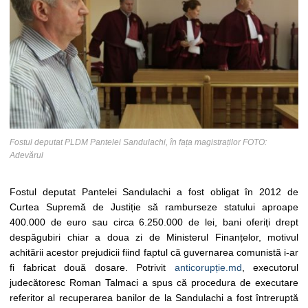
Fostul deputat PLDM Pantelei Sandulachi, în fața magistraților FOTO:
Adevărul
Fostul deputat Pantelei Sandulachi a fost obligat în 2012 de
Curtea Supremă de Justiție să ramburseze statului aproape
400.000 de euro sau circa 6.250.000 de lei, bani oferiți drept
despăgubiri chiar a doua zi de Ministerul Finanțelor, motivul
achitării acestor prejudicii fiind faptul că guvernarea comunistă i-ar
fi fabricat două dosare. Potrivit
anticorupție.md
, executorul
judecătoresc Roman Talmaci a spus că procedura de executare
referitor al recuperarea banilor de la Sandulachi a fost întreruptă