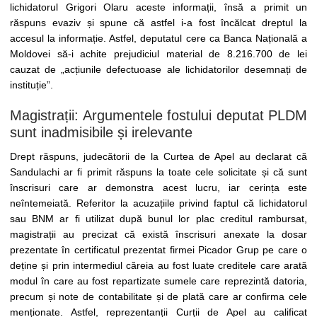
lichidatorul Grigori Olaru aceste informații, însă a primit un
răspuns evaziv și spune că astfel i-a fost încălcat dreptul la
accesul la informație. Astfel, deputatul cere ca Banca Națională a
Moldovei să-i achite prejudiciul material de 8.216.700 de lei
cauzat de „acțiunile defectuoase ale lichidatorilor desemnați de
instituție”.
Magistrații: Argumentele fostului deputat PLDM
sunt inadmisibile și irelevante
Drept răspuns, judecătorii de la Curtea de Apel au declarat că
Sandulachi ar fi primit răspuns la toate cele solicitate și că sunt
înscrisuri care ar demonstra acest lucru, iar cerința este
neîntemeiată. Referitor la acuzațiile privind faptul că lichidatorul
sau BNM ar fi utilizat după bunul lor plac creditul rambursat,
magistrații au precizat că există înscrisuri anexate la dosar
prezentate în certificatul prezentat firmei Picador Grup pe care o
deține și prin intermediul căreia au fost luate creditele care arată
modul în care au fost repartizate sumele care reprezintă datoria,
precum și note de contabilitate și de plată care ar confirma cele
menționate. Astfel, reprezentanții Curții de Apel au calificat