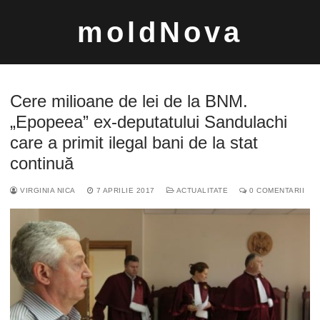
Sari
moldNova
la
conținut
Cere milioane de lei de la BNM.
„Epopeea” ex-deputatului Sandulachi
care a primit ilegal bani de la stat
Caută
continuă
după:
VIRGINIA NICA
7 APRILIE 2017
ACTUALITATE
0 COMENTARII