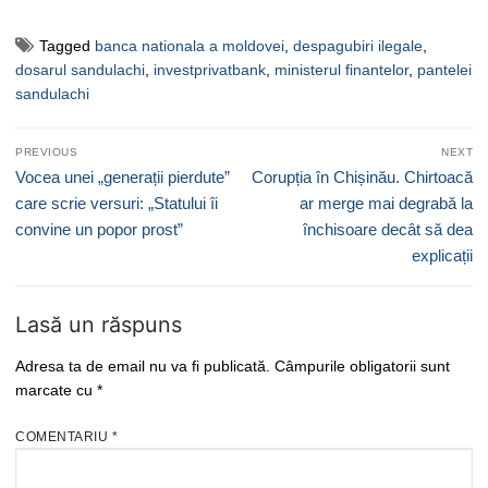
Tagged
banca nationala a moldovei
,
despagubiri ilegale
,
dosarul sandulachi
,
investprivatbank
,
ministerul finantelor
,
pantelei
sandulachi
Navigare
PREVIOUS
NEXT
în
Previous
Next
Vocea unei „generații pierdute”
Corupția în Chișinău. Chirtoacă
articole
post:
post:
care scrie versuri: „Statului îi
ar merge mai degrabă la
convine un popor prost”
închisoare decât să dea
explicații
Lasă un răspuns
Adresa ta de email nu va fi publicată.
Câmpurile obligatorii sunt
marcate cu
*
COMENTARIU
*