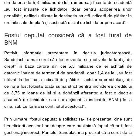
din datoria de 5,3 milioane de lei, rambursați înainte de scadență
„au fost însușite de lichidatori doar pentru acoperirea unor
penalități, nefiind utilizate la destinația strictă indicată de plătitor în
ordinile sale de plată și susținută oficial de lichidator prin acord”.
Fostul deputat consideră că a fost furat de
BNM
Potrivit informației prezentate în decizia judecătorească,
Sandulachi a mai cerut să-i fie prezentat și „motivele de fapt și de
drept” în baza cărora din cei 5,3 milioane de lei achitați de
datornic înainte de termenul de scadență, doar 1,4 de lei „au fost
utilizați la destinația indicată de plătitor – achitarea creditului și de
ce nu a fost folosită toată suma strict pentru închiderea creditului
de 3,75 milioane de lei și a dobânzii aferente: a fost o decizie
asumată de lichidator sau s-a acționat la indicațiile BNM (de la
cine, sub ce formă și conținutul acestora)”.
Prin urmare, fostul deputat a solicitat să-i fie prezentați cine sunt
beneficiarii acestor bani despre care subliniază faptul că ar fi fost
gestionați incorect. Pantelei Sandulachi a precizat că a cerut de la