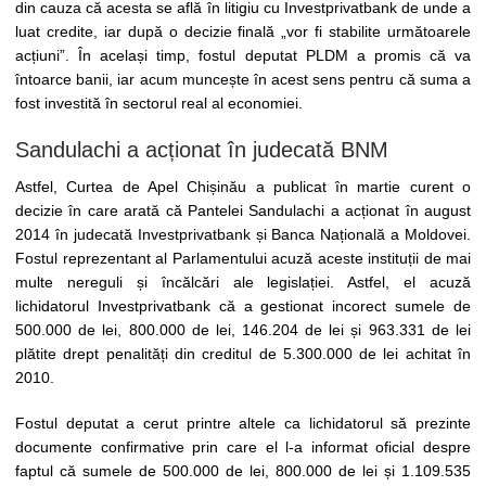
din cauza că acesta se află în litigiu cu Investprivatbank de unde a
luat credite, iar după o decizie finală „vor fi stabilite următoarele
acțiuni”. În același timp, fostul deputat PLDM a promis că va
întoarce banii, iar acum muncește în acest sens pentru că suma a
fost investită în sectorul real al economiei.
Sandulachi a acționat în judecată BNM
Astfel, Curtea de Apel Chișinău a publicat în martie curent o
decizie în care arată că Pantelei Sandulachi a acționat în august
2014 în judecată Investprivatbank și Banca Națională a Moldovei.
Fostul reprezentant al Parlamentului acuză aceste instituții de mai
multe nereguli și încălcări ale legislației. Astfel, el acuză
lichidatorul Investprivatbank că a gestionat incorect sumele de
500.000 de lei, 800.000 de lei, 146.204 de lei și 963.331 de lei
plătite drept penalități din creditul de 5.300.000 de lei achitat în
2010.
Fostul deputat a cerut printre altele ca lichidatorul să prezinte
documente confirmative prin care el l-a informat oficial despre
faptul că sumele de 500.000 de lei, 800.000 de lei și 1.109.535