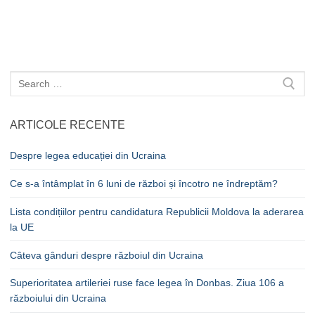
Caută
după:
ARTICOLE RECENTE
Despre legea educației din Ucraina
Ce s-a întâmplat în 6 luni de război și încotro ne îndreptăm?
Lista condițiilor pentru candidatura Republicii Moldova la aderarea
la UE
Câteva gânduri despre războiul din Ucraina
Superioritatea artileriei ruse face legea în Donbas. Ziua 106 a
războiului din Ucraina