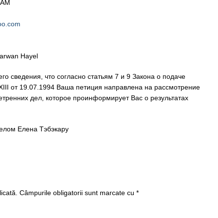
9 AM
oo.com
Marwan Hayel
о сведения, что согласно статьям 7 и 9 Закона о подаче
XIII от 19.07.1994 Ваша петиция направлена на рассмотрение
етренних дел, которое проинформирует Вас о результатах
елом Елена Тэбэкару
icată.
Câmpurile obligatorii sunt marcate cu
*