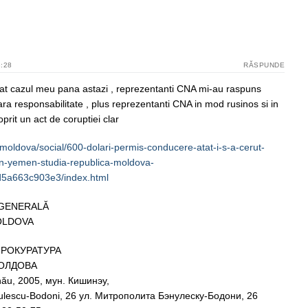
8:28
RĂSPUNDE
t cazul meu pana astazi , reprezentanti CNA mi-au raspuns
 fara responsabilitate , plus reprezentanti CNA in mod rusinos si in
rit un act de coruptiei clar
o/moldova/social/600-dolari-permis-conducere-atat-i-s-a-cerut-
an-yemen-studia-republica-moldova-
5a663c903e3/index.html
GENERALĂ
MOLDOVA
ПРОКУРАТУРА
ОЛДОВА
nău, 2005, мун. Кишинэу,
Bănulescu-Bodoni, 26 ул. Митрополита Бэнулеску-Бодони, 26