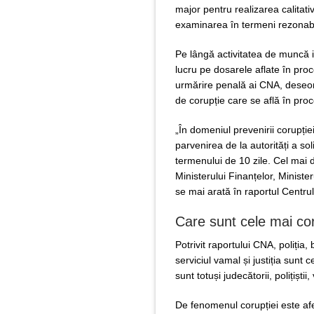
major pentru realizarea calitativ
examinarea în termeni rezonabil
Pe lângă activitatea de muncă in
lucru pe dosarele aflate în proc
urmărire penală ai CNA, deseori
de corupție care se află în proc
„În domeniul prevenirii corupție
parvenirea de la autorități a sol
termenului de 10 zile. Cel mai 
Ministerului Finanțelor, Minister
se mai arată în raportul Centrul
Care sunt cele mai coru
Potrivit raportului CNA, poliția, b
serviciul vamal și justiția sunt 
sunt totuși judecătorii, polițiștii
De fenomenul corupției este afe