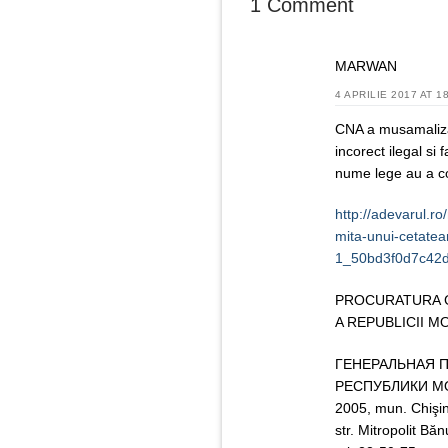
1 Comment
MARWAN
4 APRILIE 2017 AT 1
CNA a musamaliza
incorect ilegal si
nume lege au a cop
http://adevarul.r
mita-unui-cetate
1_50bd3f0d7c42d
PROCURATURA 
A REPUBLICII 
ГЕНЕРАЛЬНАЯ 
РЕСПУБЛИКИ М
2005, mun. Chişi
str. Mitropolit 