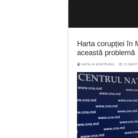
Sari
la
conținut
Harta corupției în
această problemă
NATALIA MUNTEANU
15 MART
Caută
după: