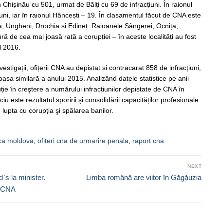
în Chișinău cu 501, urmat de Bălți cu 69 de infracțiuni. În raionul
uni, iar în raionul Hâncești – 19. În clasamentul făcut de CNA este
 Ungheni, Drochia și Edineț. Raioanele Sângerei, Ocnița,
ă de cea mai joasă rată a corupției – în aceste localități au fost
l 2016.
estigații, ofițerii CNA au depistat și contracarat 858 de infracțiuni,
asa similară a anului 2015. Analizând datele statistice pe anii
ie în creştere a numărului infracțiunilor depistate de CNA în
 este rezultatul sporirii şi consolidării capacităților profesionale
 lupta cu corupția şi spălarea banilor.
ica moldova
,
ofiteri cna de urmarire penala
,
raport cna
NEXT
Next
s la minister.
Limba română are viitor în Găgăuzia
post:
e CNA