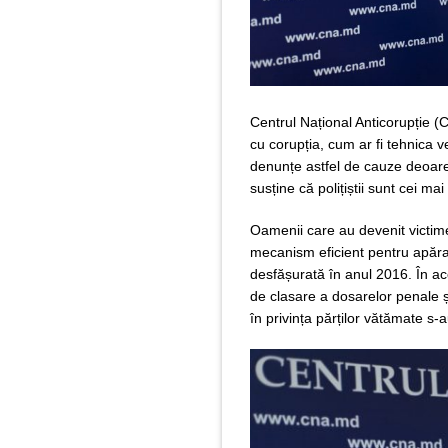
Centrul Național Anticorupție (CN
cu corupția, cum ar fi tehnica
denunțe astfel de cauze deoarece
susține că polițiștii sunt cei m
Oamenii care au devenit victime
mecanism eficient pentru apărar
desfășurată în anul 2016. În ac
de clasare a dosarelor penale și
în privința părților vătămate s-a