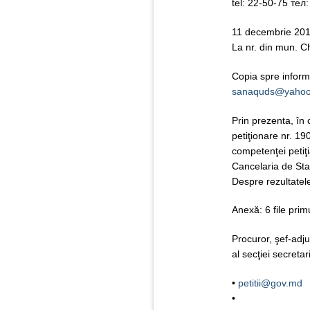
tel: 22-50-75 тел
11 decembrie 2013
La nr. din mun. C
Copia spre infor
sanaquds@yaho
Prin prezenta, în 
petiţionare nr. 1
competenţei petiţ
Cancelaria de Sta
Despre rezultatel
Anexă: 6 file primu
Procuror, şef-adju
al secţiei secreta
•
petitii@gov.md
•