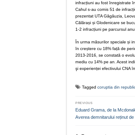
infracțiuni au fost înregistrate 
Cahul s-au comis 51 de infracți
prezentat UTA Găgăuzia, Leova,
Călărași și Glodenicare se bucur
1-2 infracțiuni pe parcursul anu
În urma măsurilor speciale și inv
în creștere cu 18% față de perio
2013-2016, se constată o evoluț
mediu cu 14% pe an. Acest indiciu
şi experienței efectivului CNA în
Tagged
coruptia din republ
Navigare
PREVIOUS
în
Previous
Eduard Grama, de la Mcdonald`
post:
Averea demnitarului reținut d
articole