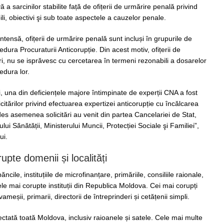
ă a sarcinilor stabilite față de ofițerii de urmărire penală privind
i, obiectivi şi sub toate aspectele a cauzelor penale.
tensă, ofițerii de urmărire penală sunt incluși în grupurile de
edura Procuraturii Anticorupție. Din acest motiv, ofițerii de
, nu se isprăvesc cu cercetarea în termeni rezonabili a dosarelor
edura lor.
i, una din deficiențele majore întimpinate de experții CNA a fost
icitărilor privind efectuarea expertizei anticorupție cu încălcarea
des asemenea solicitări au venit din partea Cancelariei de Stat,
ului Sănătății, Ministerului Muncii, Protecției Sociale şi Familiei”,
ui.
pte domenii și localități
ăncile, instituțiile de microfinanțare, primăriile, consiliile raionale,
cele mai corupte instituții din Republica Moldova. Cei mai corupți
, vameșii, primarii, directorii de întreprinderi și cetățenii simpli.
ctată toată Moldova, inclusiv raioanele și satele. Cele mai multe