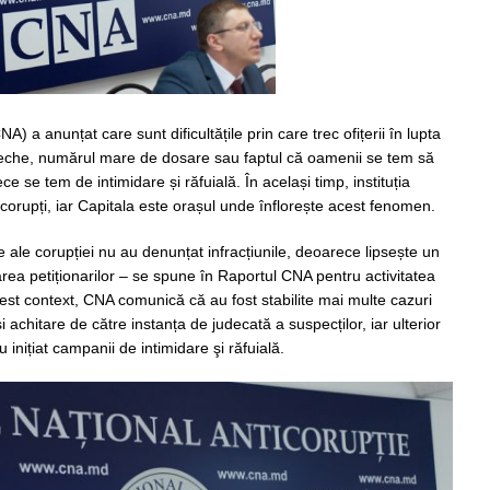
A) a anunțat care sunt dificultățile prin care trec ofițerii în lupta
 veche, numărul mare de dosare sau faptul că oamenii se tem să
 se tem de intimidare și răfuială. În același timp, instituția
ai corupți, iar Capitala este orașul unde înflorește acest fenomen.
 ale corupției nu au denunțat infracțiunile, deoarece lipsește un
ea petiționarilor – se spune în Raportul CNA pentru activitatea
est context, CNA comunică că au fost stabilite mai multe cazuri
 achitare de către instanța de judecată a suspecților, iar ulterior
u inițiat campanii de intimidare şi răfuială.