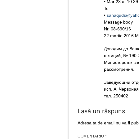
• Mar 23 at 10:3
To
•
sanaquds@yah
Message body
Nr. 08-690/16
22 martie 2016 
Доводим до Вашег
петиций, № 190-
Министерствк вн
рассмотрения.
Заведующий отд
исп. А. Червоная
тел. 250402
Lasă un răspuns
Adresa ta de email nu va fi publ
COMENTARIU
*