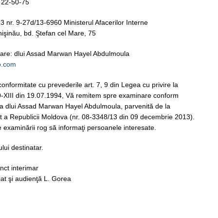
: 22-50-75
 nr. 9-27d/13-6960 Ministerul Afacerilor Interne
hişinău, bd. Ştefan cel Mare, 75
mare: dlui Assad Marwan Hayel Abdulmoula
o.com
conformitate cu prevederile art. 7, 9 din Legea cu privire la
90-XIII din 19.07.1994, Vă remitem spre examinare conform
ia dlui Assad Marwan Hayel Abdulmoula, parvenită de la
t a Republicii Moldova (nr. 08-3348/13 din 09 decembrie 2013).
e examinării rog să informaţi persoanele interesate.
lui destinatar.
nct interimar
riat şi audienţă L. Gorea