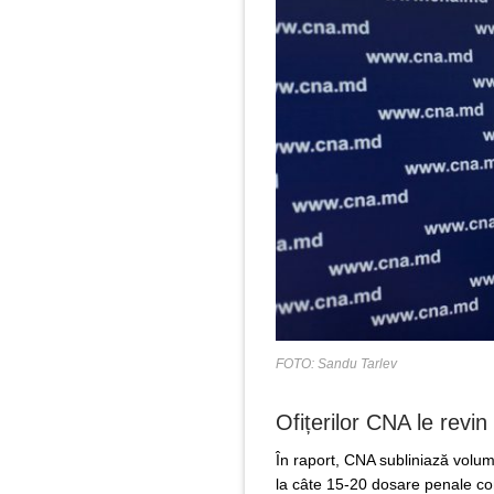
FOTO: Sandu Tarlev
Ofițerilor CNA le revi
În raport, CNA subliniază volum
la câte 15-20 dosare penale co