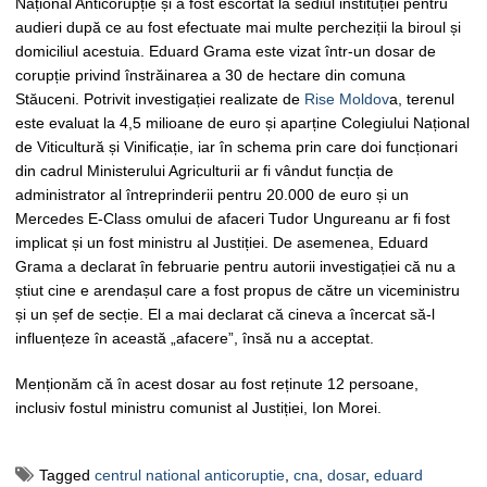
Național Anticorupție și a fost escortat la sediul instituției pentru
audieri după ce au fost efectuate mai multe percheziții la biroul și
domiciliul acestuia. Eduard Grama este vizat într-un dosar de
corupție privind înstrăinarea a 30 de hectare din comuna
Stăuceni. Potrivit investigației realizate de
Rise Moldov
a, terenul
este evaluat la 4,5 milioane de euro și aparține Colegiului Național
de Viticultură și Vinificație, iar în schema prin care doi funcționari
din cadrul Ministerului Agriculturii ar fi vândut funcția de
administrator al întreprinderii pentru 20.000 de euro și un
Mercedes E-Class omului de afaceri Tudor Ungureanu ar fi fost
implicat și un fost ministru al Justiției. De asemenea, Eduard
Grama a declarat în februarie pentru autorii investigației că nu a
știut cine e arendașul care a fost propus de către un viceministru
și un șef de secție. El a mai declarat că cineva a încercat să-l
influențeze în această „afacere”, însă nu a acceptat.
Menționăm că în acest dosar au fost reținute 12 persoane,
inclusiv fostul ministru comunist al Justiției, Ion Morei.
Tagged
centrul national anticoruptie
,
cna
,
dosar
,
eduard