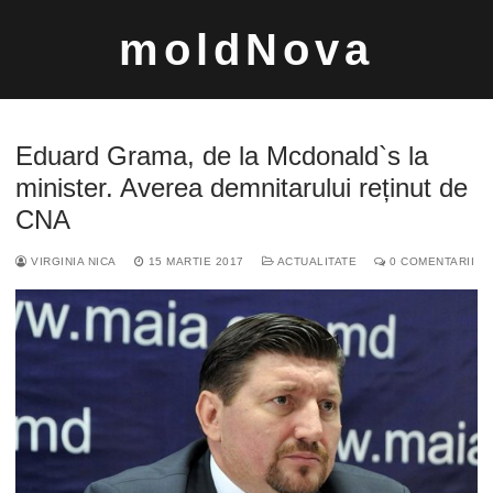
Sari
moldNova
la
conținut
Eduard Grama, de la Mcdonald`s la
minister. Averea demnitarului reținut de
CNA
Caută
VIRGINIA NICA
15 MARTIE 2017
ACTUALITATE
0 COMENTARII
după: