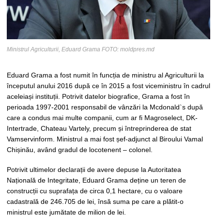
Ministrul Agriculturii, Eduard Grama FOTO: moldpres.md
Eduard Grama a fost numit în funcția de ministru al Agriculturii la
începutul anului 2016 după ce în 2015 a fost viceministru în cadrul
aceleiași instituții. Potrivit datelor biografice, Grama a fost în
perioada 1997-2001 responsabil de vânzări la Mcdonald`s după
care a condus mai multe companii, cum ar fi Magroselect, DK-
Intertrade, Chateau Vartely, precum și întreprinderea de stat
Vamservinform. Ministrul a mai fost șef-adjunct al Biroului Vamal
Chișinău, având gradul de locotenent – colonel.
Potrivit ultimelor declarații de avere depuse la Autoritatea
Națională de Integritate, Eduard Grama deține un teren de
construcții cu suprafața de circa 0,1 hectare, cu o valoare
cadastrală de 246.705 de lei, însă suma pe care a plătit-o
ministrul este jumătate de milion de lei.