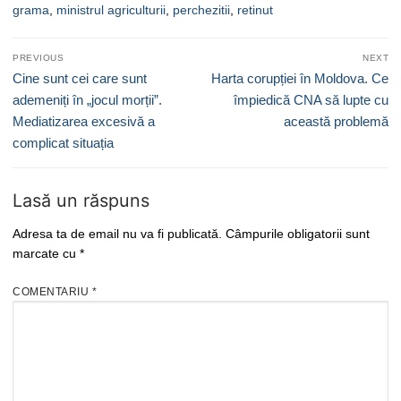
grama
,
ministrul agriculturii
,
perchezitii
,
retinut
Navigare
PREVIOUS
NEXT
în
Previous
Next
Cine sunt cei care sunt
Harta corupției în Moldova. Ce
articole
post:
post:
ademeniți în „jocul morții”.
împiedică CNA să lupte cu
Mediatizarea excesivă a
această problemă
complicat situația
Lasă un răspuns
Adresa ta de email nu va fi publicată.
Câmpurile obligatorii sunt
marcate cu
*
COMENTARIU
*