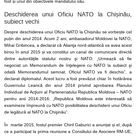
fost și unul din obiectivele mandatului său.
Deschiderea unui Oficiu NATO la Chișinău,
subiect vechi
Despre deschiderea unui Oficiu NATO la Chișinău se vorbește cel
puțin din anul 2014. Acum 2 ani, ambasadorul Moldovei la NATO,
Mihai Gribincea, a declarat că Alianţa nord-atlantică va avea acest
birou în anul 2015 și va constitui un canal de comunicare directă
dintre autorităţile statului nostru şi NATO. „Urmează să fie
negociat un Memorandum de înţelegere cu NATO la subiect şi
odată Memorandumul semnat, Oficiul NATO va fi deschis”, a
declarat diplomatul. Acest lucru a fost prevăzut chiar în hotărârea
Guvernului Leancă din anul 2014 privind aprobarea Planului
Individual de Acţiuni al Parteneriatului Republica Moldova – NATO
pentru anii 2014-2016: „Republica Moldova este interesată să
examineze împreună cu NATO posibilitatea deschiderii unui Oficiu
de legătură al NATO la Chişinău”.
În martie 2015, fostul premier Chiril Gaburici a anunțat și el, după
ce a participat la prima reuniune a Consiliului de Asociere RM-UE,