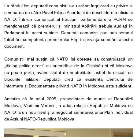
La rândul lor, deputații comuniști s-au arătat îngrijorați cu privire la
semnarea de către Pavel Filip a Acordului de deschidere a oficiului
NATO. Într-un comunicat al fracțiunii parlamentare a PCRM se
menționează că premierul și ministrul Apărării trebuie audiați în
Parlament în acest subiect. Deputații comuniști pun sub semnul
întrebării competența premierului Filip în privința semnării acestui
document.
Comuniștii mai susțin că NATO își dorește să construiască un
„dialog politic direct” cu autoritățile de la Chișinău și că Moldova
nu poate purta, având statut de neutralitate, astfel de discuții cu
blocurile militare. Deputații cred că existența Centrului de
Informare și Documentare privind NATO în Moldova este suficient.
Amintim că în anul 2005, președintele de atunci al Republicii
Moldova, Vladimir Voronin, a adus relațiile Republicii Moldova cu
NATO la un nou nivel și a negociat semnarea unui Plan Individual
de Acțiuni NATO-Republica Moldova.