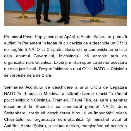
Premierul Pavel Filip și ministrul Apărării, Anatol Șalaru, ar putea fi
audiați în Parlament în legătură cu decizia de a deschide un Oficiu
de Legătură NATO la Chișinău. Socialiștii și comuniștii au criticat
deja anunțul Guvernului, învinuindu-l că apropie țara de
organizația nord-atlantică. Experții militari spun că isteria acestora
nu este justificată. Despre înființarea unui Oficiu NATO la Chișinău
se vorbește deja de 2 ani.
Semnarea Acordului de deschidere a unui Oficiu de Legătură
NATO în Republica Moldova a stârnit diverse reacții în rândul
politicienilor din Chișinău. Premierul Pavel Filip, cel care a semnat
documentul la Bruxelles cu secretarul general NATO, Jens
Stoltenberg, crede că deschiderea biroului va îmbunătăți relația
Chișinăului cu organizația nord-atlantică. Și ministrul actul al
Apărării, Anatol Șalaru, a salutat decizia, menționând că acesta a