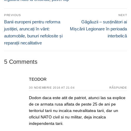
Navigare
PREVIOUS
NEXT
în
Previous
Next
Banii europeni pentru reforma
Găgăuzii – susținători ai
articole
post:
post:
justiției, aruncați în vânt:
Mișcării Legionare în perioada
automobile, bunuri nefolosite și
interbelică
reparații necalitative
5 Comments
TEODOR
30 NOIEMBRIE 2016 AT 21:04
RĂSPUNDE
Dodon daca este atit de patriot, atunci las sa explice
de ce armata rusa aflata de peste 25 de ani pe
teritoriul tarii nu incalca neutralitatea tarii, dar un
oficiul NATO civil si nu militar, deja incalca
independenta tarii.