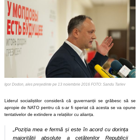
Igor Dodon, ales președinte pe 13 noiembrie 2016 FOTO: Sandu Tarlev
Liderul socialiștilor consideră că guvernanții se grăbesc să se
apropie de NATO pentru că s-ar fi speriat că acesta se va opune
tentativelor de extindere a relațiilor cu alianța.
„Poziția mea e fermă și este în acord cu dorința
majorității absolute a cetățenilor Republicii