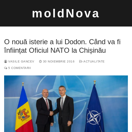
Sari
moldNova
la
conținut
O nouă isterie a lui Dodon. Când va fi
înființat Oficiul NATO la Chișinău
VASILE GANCEV
30 NOIEMBRIE 2016
ACTUALITATE
Caută
5 COMENTARII
după: