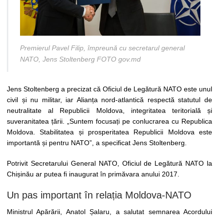
Premierul Pavel Filip, împreună cu secretarul general
NATO, Jens Stoltenberg FOTO gov.md
Jens Stoltenberg a precizat că Oficiul de Legătură NATO este unul
civil și nu militar, iar Alianța nord-atlantică respectă statutul de
neutralitate al Republicii Moldova, integritatea teritorială și
suveranitatea țării. „Suntem focusați pe conlucrarea cu Republica
Moldova. Stabilitatea și prosperitatea Republicii Moldova este
importantă și pentru NATO”, a specificat Jens Stoltenberg.
Potrivit Secretarului General NATO, Oficiul de Legătură NATO la
Chișinău ar putea fi inaugurat în primăvara anului 2017.
Un pas important în relația Moldova-NATO
Ministrul Apărării, Anatol Șalaru, a salutat semnarea Acordului