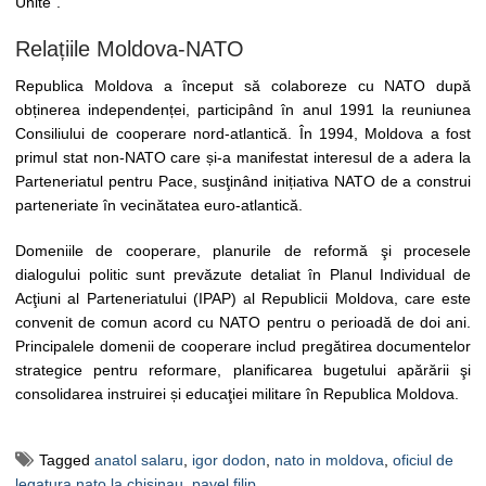
Unite”.
Relațiile Moldova-NATO
Republica Moldova a început să colaboreze cu NATO după
obținerea independenței, participând în anul 1991 la reuniunea
Consiliului de cooperare nord-atlantică. În 1994, Moldova a fost
primul stat non-NATO care și-a manifestat interesul de a adera la
Parteneriatul pentru Pace, susţinând inițiativa NATO de a construi
parteneriate în vecinătatea euro-atlantică.
Domeniile de cooperare, planurile de reformă şi procesele
dialogului politic sunt prevăzute detaliat în Planul Individual de
Acţiuni al Parteneriatului (IPAP) al Republicii Moldova, care este
convenit de comun acord cu NATO pentru o perioadă de doi ani.
Principalele domenii de cooperare includ pregătirea documentelor
strategice pentru reformare, planificarea bugetului apărării şi
consolidarea instruirei și educaţiei militare în Republica Moldova.
Tagged
anatol salaru
,
igor dodon
,
nato in moldova
,
oficiul de
legatura nato la chisinau
,
pavel filip