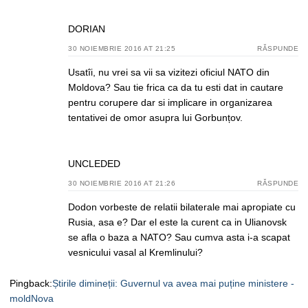
DORIAN
30 NOIEMBRIE 2016 AT 21:25
RĂSPUNDE
Usatîi, nu vrei sa vii sa vizitezi oficiul NATO din
Moldova? Sau tie frica ca da tu esti dat in cautare
pentru corupere dar si implicare in organizarea
tentativei de omor asupra lui Gorbunțov.
UNCLEDED
30 NOIEMBRIE 2016 AT 21:26
RĂSPUNDE
Dodon vorbeste de relatii bilaterale mai apropiate cu
Rusia, asa e? Dar el este la curent ca in Ulianovsk
se afla o baza a NATO? Sau cumva asta i-a scapat
vesnicului vasal al Kremlinului?
Pingback:
Știrile dimineții: Guvernul va avea mai puține ministere -
moldNova