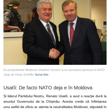
Ex-președintele Moldovei Vladimir Voronin și ex-secretarul general al NATO
Jaap de Hoop Scheffer
Sursa foto
Usatîi: De facto NATO deja e în Moldova
Și liderul Partidului Nostru, Renato Usatîi, a avut o reacție dură la
anunțul Guvernului de la Chișinău. Acesta crede că înființarea
unui astfel de oficiu ar atenta la neutralitatea Moldovei, stipulată în