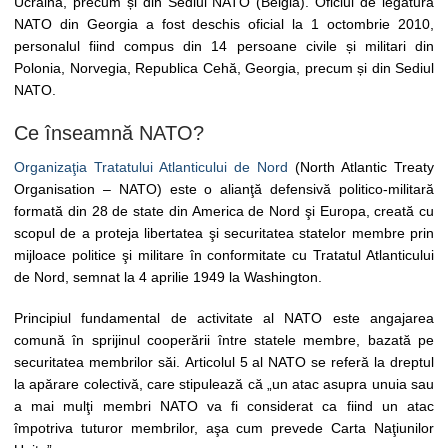
Ucraina, precum și din Sediul NATO (Belgia). Oficiul de legătură
NATO din Georgia a fost deschis oficial la 1 octombrie 2010,
personalul fiind compus din 14 persoane civile și militari din
Polonia, Norvegia, Republica Cehă, Georgia, precum și din Sediul
NATO.
Ce înseamnă NATO?
Organizaţia Tratatului Atlanticului de Nord
(North Atlantic Treaty
Organisation – NATO) este o alianţă defensivă politico-militară
formată din 28 de state din America de Nord şi Europa, creată cu
scopul de a proteja libertatea şi securitatea statelor membre prin
mijloace politice şi militare în conformitate cu Tratatul Atlanticului
de Nord, semnat la 4 aprilie 1949 la Washington.
Principiul fundamental de activitate al NATO este angajarea
comună în sprijinul cooperării între statele membre, bazată pe
securitatea membrilor săi. Articolul 5 al NATO se referă la dreptul
la apărare colectivă, care stipulează că „un atac asupra unuia sau
a mai mulţi membri NATO va fi considerat ca fiind un atac
împotriva tuturor membrilor, aşa cum prevede Carta Naţiunilor