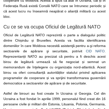
cooperare cu Moldova. Acesta a spus că atât în Ucraina, cât și în
Federația Rusă există Consilii NATO care se întrunesc periodic și
că acest lucru nu înseamnă neapărat o alianță militară cu acest
bloc.
Cu ce se va ocupa Oficiul de Legătură NATO
Oficiul de Legătură NATO reprezintă o parte a dialogului politic
dintre Chișinău și Bruxelles. Acesta va facilita identificarea
domeniilor în care Moldova necesită asistenţă pentru a-şi reforma
sectoarele de apărare şi securitate, potrivit
CID NATO
.
Reprezentanții NATO au precizat că pentru a fi deschis acest
birou de legătură urmează să fie negociat și semnat un
memorandum de înţelegere cu organizația nord-atlantică. Acest
birou va oferi consultanță autorităților statului privind aplicarea
programelor de cooperare și va sprijini transformarea guvernării
democratice a sectoarelor de apărare și de securitate.
Astfel de birouri au fost create în Ucraina și Georgia. Cel din
Ucraina a fost fondat în aprilie 1999, personalul fiind creat din 16
persoane civile și militari din Estonia, Lituania, Polonia, Germania,