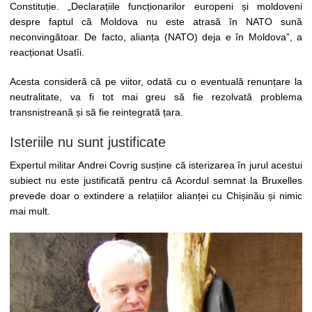
Constituție. „Declarațiile funcționarilor europeni și moldoveni
despre faptul că Moldova nu este atrasă în NATO sună
neconvingătoar. De facto, alianța (NATO) deja e în Moldova”, a
reacționat Usatîi.
Acesta consideră că pe viitor, odată cu o eventuală renunțare la
neutralitate, va fi tot mai greu să fie rezolvată problema
transnistreană și să fie reintegrată țara.
Isteriile nu sunt justificate
Expertul militar Andrei Covrig susține că isterizarea în jurul acestui
subiect nu este justificată pentru că Acordul semnat la Bruxelles
prevede doar o extindere a relațiilor alianței cu Chișinău și nimic
mai mult.