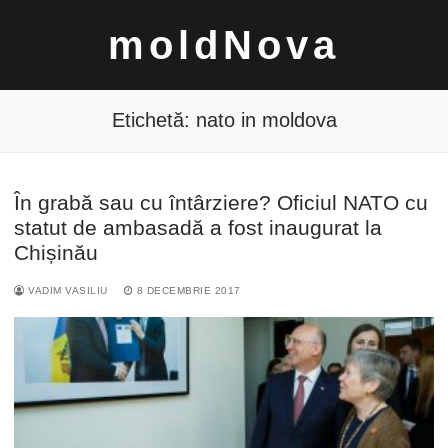
Sari
moldNova
la
conținut
Etichetă:
nato in moldova
În grabă sau cu întârziere? Oficiul NATO cu
Caută
statut de ambasadă a fost inaugurat la
după:
Chișinău
VADIM VASILIU
8 DECEMBRIE 2017