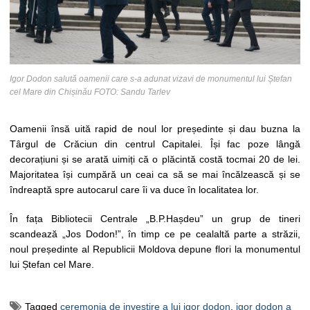
Igor Dodon salută oamenii care s-a adunat vizavi de monumentul lui Ștefan
cel Mare din Chișinău FOTO: Sandu Tarlev
Oamenii însă uită rapid de noul lor președinte și dau buzna la
Târgul de Crăciun din centrul Capitalei. Își fac poze lângă
decorațiuni și se arată uimiți că o plăcintă costă tocmai 20 de lei.
Majoritatea își cumpără un ceai ca să se mai încălzească și se
îndreaptă spre autocarul care îi va duce în localitatea lor.
În fața Bibliotecii Centrale „B.P.Hașdeu” un grup de tineri
scandează „Jos Dodon!”, în timp ce pe cealaltă parte a străzii,
noul președinte al Republicii Moldova depune flori la monumentul
lui Ștefan cel Mare.
Tagged
ceremonia de investire a lui igor dodon
,
igor dodon a