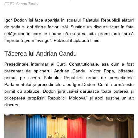
FOTO: Sandu Tarlev
Igor Dodon își face apariția în scuarul Palatului Republicii alături
de soția și doi dintre feciorii săi. Susține un discurs scurt în fața
cetățenilor în care le spune că nu-și va uita promisiunile și că
împreună „vom învinge”. Publicul îl aplaudă timid.
Tăcerea lui Andrian Candu
Președintele interimar al Curții Constituționale, așa cum a fost
prezentat de spicherul Andrian Candu, Victor Popa, pășește
primul pe scena Palatului Republicii urmat de președintele
Parlamentului și președintele ales Igor Dodon. Cel din urmă este
primit cu aplauze. Dodon jură „să-și dăruiască toate puterea și
priceperea propășirii Republicii Moldova” și apoi susține un alt
discurs.