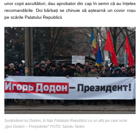
unor copii ascultători, dau aprobator din cap în semn că au înțeles
recomandările. Doi bărbați se chinuie să aștearnă un covor roșu
pe scările Palatului Republicii.
Susținătorii lui Dodon, în fața Palatului Republicii cu un afiș pe care scrie
„Igor Dodon – Președinte!” FOTO: Sandu Tarlev