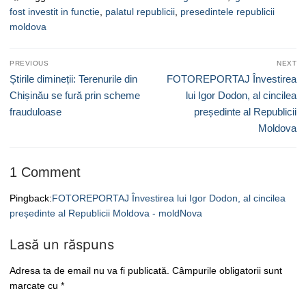
fost investit in functie
,
palatul republicii
,
presedintele republicii
moldova
Navigare
PREVIOUS
NEXT
în
Previous
Next
Știrile dimineții: Terenurile din
FOTOREPORTAJ Învestirea
articole
post:
post:
Chișinău se fură prin scheme
lui Igor Dodon, al cincilea
frauduloase
președinte al Republicii
Moldova
1 Comment
Pingback:
FOTOREPORTAJ Învestirea lui Igor Dodon, al cincilea
președinte al Republicii Moldova - moldNova
Lasă un răspuns
Adresa ta de email nu va fi publicată.
Câmpurile obligatorii sunt
marcate cu
*