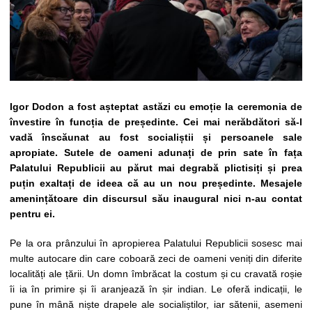
Igor Dodon a fost așteptat astăzi cu emoție la ceremonia de
învestire în funcția de președinte. Cei mai nerăbdători să-l
vadă înscăunat au fost socialiștii și persoanele sale
apropiate. Sutele de oameni adunați de prin sate în fața
Palatului Republicii au părut mai degrabă plictisiți și prea
puțin exaltați de ideea că au un nou președinte. Mesajele
amenințătoare din discursul său inaugural nici n-au contat
pentru ei.
Pe la ora prânzului în apropierea Palatului Republicii sosesc mai
multe autocare din care coboară zeci de oameni veniți din diferite
localități ale țării. Un domn îmbrăcat la costum și cu cravată roșie
îi ia în primire și îi aranjează în șir indian. Le oferă indicații, le
pune în mână niște drapele ale socialiștilor, iar sătenii, asemeni