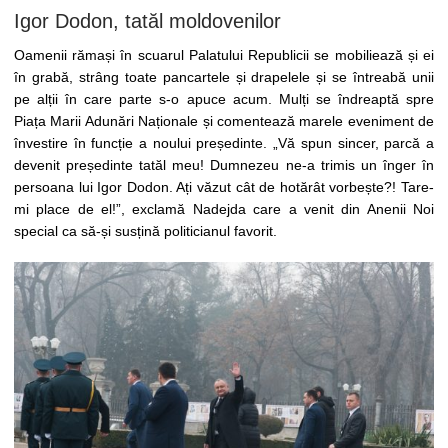
Igor Dodon, tatăl moldovenilor
Oamenii rămași în scuarul Palatului Republicii se mobiliează și ei
în grabă, strâng toate pancartele și drapelele și se întreabă unii
pe alții în care parte s-o apuce acum. Mulți se îndreaptă spre
Piața Marii Adunări Naționale și comentează marele eveniment de
învestire în funcție a noului președinte. „Vă spun sincer, parcă a
devenit președinte tatăl meu! Dumnezeu ne-a trimis un înger în
persoana lui Igor Dodon. Ați văzut cât de hotărât vorbește?! Tare-
mi place de el!”, exclamă Nadejda care a venit din Anenii Noi
special ca să-și susțină politicianul favorit.