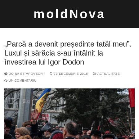
Sari
moldNova
la
conținut
„Parcă a devenit președinte tatăl meu”.
Luxul și sărăcia s-au întâlnit la
învestirea lui Igor Dodon
Caută
DOINA STIMPOVSCHII
23 DECEMBRIE 2016
ACTUALITATE
după:
UN COMENTARIU