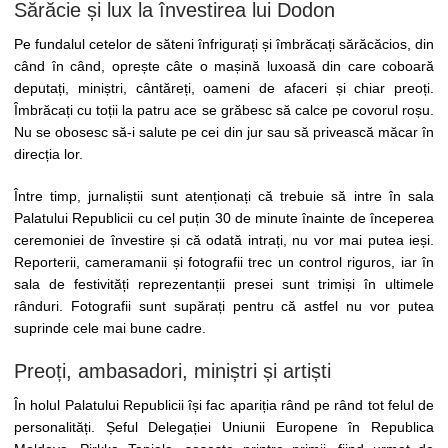
Sărăcie și lux la învestirea lui Dodon
Pe fundalul cetelor de săteni înfrigurați și îmbrăcați sărăcăcios, din
când în când, oprește câte o mașină luxoasă din care coboară
deputați, miniștri, cântăreți, oameni de afaceri și chiar preoți.
Îmbrăcați cu toții la patru ace se grăbesc să calce pe covorul roșu.
Nu se obosesc să-i salute pe cei din jur sau să privească măcar în
direcția lor.
Între timp, jurnaliștii sunt atenționați că trebuie să intre în sala
Palatului Republicii cu cel puțin 30 de minute înainte de începerea
ceremoniei de învestire și că odată intrați, nu vor mai putea ieși.
Reporterii, cameramanii și fotografii trec un control riguros, iar în
sala de festivități reprezentanții presei sunt trimiși în ultimele
rânduri. Fotografii sunt supărați pentru că astfel nu vor putea
suprinde cele mai bune cadre.
Preoți, ambasadori, miniștri și artiști
În holul Palatului Republicii își fac apariția rând pe rând tot felul de
personalități. Șeful Delegației Uniunii Europene în Republica