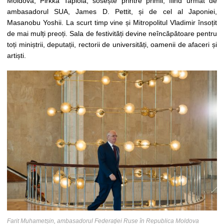
Moldova, Pirkka Tapiola, sosește printre primii, fiind urmat de
ambasadorul SUA, James D. Pettit, și de cel al Japoniei,
Masanobu Yoshii. La scurt timp vine și Mitropolitul Vladimir însoțit
de mai mulți preoți. Sala de festivități devine neîncăpătoare pentru
toți miniștrii, deputații, rectorii de universități, oamenii de afaceri și
artiști.
Farit Muhametșin, ambasadorul Federaţiei Ruse în Republica Moldova