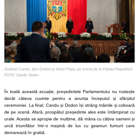
Andrian Candu, Igor Dodon și Victor Popa, pe scena de la Palatul Republicii
FOTO: Sandu Tarlev
În toată această ecuație, președintele Parlamentului nu rostește
decât câteva cuvinte pentru a anunța începutul și sfârșitul
ceremoniei. La final, Candu și Dodon își strâng mâinile și coboară
de pe scenă. Afară, prospătul președinte ales este întâmpinat cu
urale. Acesta se apropie de mulțime, dă mâna cu câțiva oameni și
urcă triumfător într-o mașină de lux cu geamuri fumurii care
demarează în grabă.