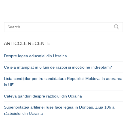
Caută
după:
ARTICOLE RECENTE
Despre legea educației din Ucraina
Ce s-a întâmplat în 6 luni de război și încotro ne îndreptăm?
Lista condițiilor pentru candidatura Republicii Moldova la aderarea
la UE
Câteva gânduri despre războiul din Ucraina
Superioritatea artileriei ruse face legea în Donbas. Ziua 106 a
războiului din Ucraina