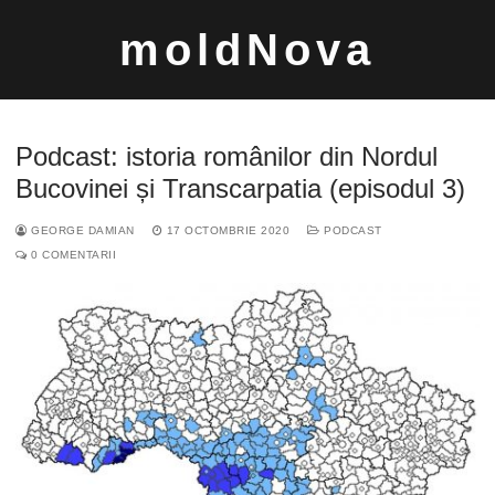
Sari
moldNova
la
conținut
Podcast: istoria românilor din Nordul
Bucovinei și Transcarpatia (episodul 3)
GEORGE DAMIAN
17 OCTOMBRIE 2020
PODCAST
Caută
0 COMENTARII
după: