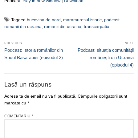
Podcast:
Play in new window
|
Download
Tagged
bucovina de nord
,
maramuresul istoric
,
podcast
romanii din ucraina
,
romanii din ucraina
,
transcarpatia
Navigare
PREVIOUS
NEXT
în
Previous
Next
Podcast: Istoria românilor din
Podcast: situația comunității
articole
post:
post:
Sudul Basarabiei (episodul 2)
românești din Ucraina
(episodul 4)
Lasă un răspuns
Adresa ta de email nu va fi publicată.
Câmpurile obligatorii sunt
marcate cu
*
COMENTARIU
*