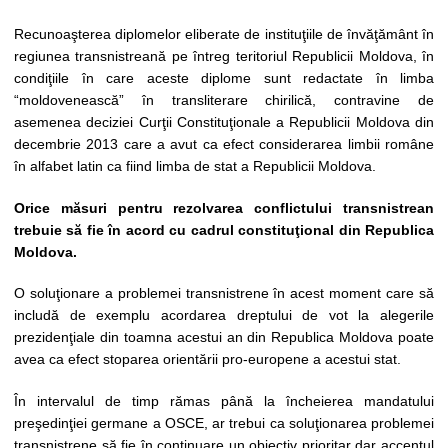
Recunoaşterea diplomelor eliberate de instituţiile de învăţământ în
regiunea transnistreană pe întreg teritoriul Republicii Moldova, în
condiţiile în care aceste diplome sunt redactate în limba
“moldovenească” în transliterare chirilică, contravine de
asemenea deciziei Curţii Constituţionale a Republicii Moldova din
decembrie 2013 care a avut ca efect considerarea limbii române
în alfabet latin ca fiind limba de stat a Republicii Moldova.
Orice măsuri pentru rezolvarea conflictului transnistrean
trebuie să fie în acord cu cadrul constituţional din Republica
Moldova.
O soluţionare a problemei transnistrene în acest moment care să
includă de exemplu acordarea dreptului de vot la alegerile
prezidenţiale din toamna acestui an din Republica Moldova poate
avea ca efect stoparea orientării pro-europene a acestui stat.
În intervalul de timp rămas până la încheierea mandatului
preşedinţiei germane a OSCE, ar trebui ca soluţionarea problemei
transnistrene să fie în continuare un obiectiv prioritar dar accentul