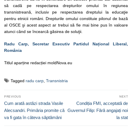
să cadă pe respectarea drepturilor omului în regiunea
transnistreană, inclusiv pe respectarea dreptului la educaţie
pentru etnicii români. Drepturile omului constituie pilonul de bază
al OSCE şi acest aspect ar trebui să fie mai bine pus în valoare
atunci când se încearcă găsirea de soluţii.
Radu Carp, Secretar Executiv Partidul Național Liberal,
România
Titlul aparține redacției moldNova.eu
Tagged
radu carp
,
Transnistria
Navigare
PREVIOUS
NEXT
în
Previous
Next
Cum arată astăzi strada Vasile
Condiția FMI, acceptată de
articole
post:
post:
Alecsandri. Primăria promite că
Guvernul Filip: Fără angajați noi
va fi gata în câteva săptămâni
la stat