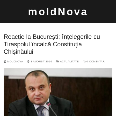
Sari
moldNova
la
conținut
Reacție la București: înțelegerile cu
Tiraspolul încalcă Constituția
Chișinăului
Caută
MOLDNOVA
3 AUGUST 2016
ACTUALITATE
0 COMENTARII
după: