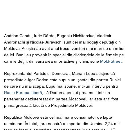
Andrian Candu, Iurie Dârda, Eugeniu Nichiforciuc, Vladimir
Andronachi şi Nicolae Juravschi sunt cei mai bogaţi deputaţi din
Moldova. Aceştia au avut anul trecut venituri mai mari de un milion
de lei. Banii au provenit în special din dividendele de la firmele pe
care le deţin, din vânzarea unor active şi chirii, scrie
Mold-Street.
Reprezentantul Partidului Democrat, Marian Lupu susţine că
preşedintele Igor Dodon este supus uni şantaj din partea Rusiei
de care nu mai scapă. Lupu mai spune, într-un interviu pentru
Radio Europa Liberă
, că Dodon a crezut prea mult într-un
parteneriat dezinteresat din partea Moscovei, iar asta ar fi fost
prima greşeală făcută de Preşedintele Moldovei.
Republica Moldova este cel mai mare consumator de lapte
ucrainean. În total, țara noastră a importat din Ucraina 2,24 mii