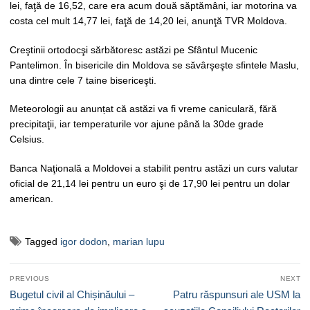
lei, faţă de 16,52, care era acum două săptămâni, iar motorina va
costa cel mult 14,77 lei, faţă de 14,20 lei, anunţă TVR Moldova.
Creştinii ortodocşi sărbătoresc astăzi pe Sfântul Mucenic
Pantelimon. În bisericile din Moldova se săvârşeşte sfintele Maslu,
una dintre cele 7 taine bisericeşti.
Meteorologii au anunțat că astăzi va fi vreme caniculară, fără
precipitaţii, iar temperaturile vor ajune până la 30de grade
Celsius.
Banca Naţională a Moldovei a stabilit pentru astăzi un curs valutar
oficial de 21,14 lei pentru un euro şi de 17,90 lei pentru un dolar
american.
Tagged
igor dodon
,
marian lupu
Navigare
PREVIOUS
NEXT
în
Previous
Next
Bugetul civil al Chișinăului –
Patru răspunsuri ale USM la
post:
post: