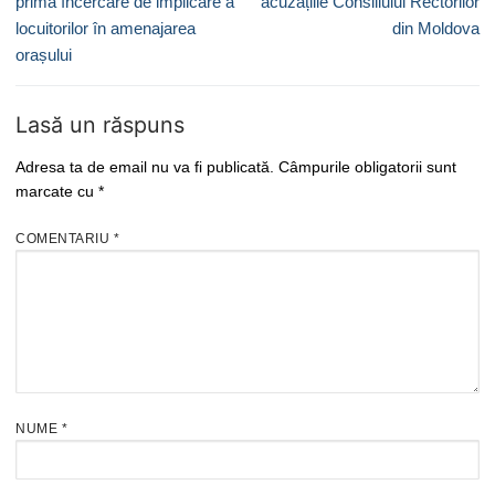
articole
prima încercare de implicare a
acuzațiile Consiliului Rectorilor
locuitorilor în amenajarea
din Moldova
orașului
Lasă un răspuns
Adresa ta de email nu va fi publicată.
Câmpurile obligatorii sunt
marcate cu
*
COMENTARIU
*
NUME
*