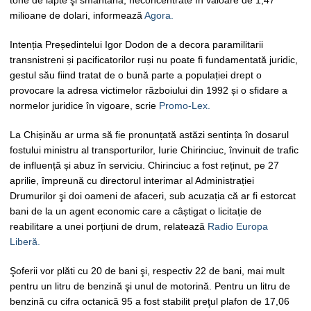
tone de lapte şi smântână, neconcentrate în valoare de 1,47
milioane de dolari, informează
Agora.
Intenția Președintelui Igor Dodon de a decora paramilitarii
transnistreni și pacificatorilor ruși nu poate fi fundamentată juridic,
gestul său fiind tratat de o bună parte a populației drept o
provocare la adresa victimelor războiului din 1992 și o sfidare a
normelor juridice în vigoare, scrie
Promo-Lex.
La Chișinău ar urma să fie pronunțată astăzi sentința în dosarul
fostului ministru al transporturilor, Iurie Chirinciuc, învinuit de trafic
de influență și abuz în serviciu. Chirinciuc a fost reținut, pe 27
aprilie, împreună cu directorul interimar al Administrației
Drumurilor şi doi oameni de afaceri, sub acuzația că ar fi estorcat
bani de la un agent economic care a câștigat o licitație de
reabilitare a unei porțiuni de drum, relatează
Radio Europa
Liberă.
Şoferii vor plăti cu 20 de bani şi, respectiv 22 de bani, mai mult
pentru un litru de benzină şi unul de motorină. Pentru un litru de
benzină cu cifra octanică 95 a fost stabilit preţul plafon de 17,06