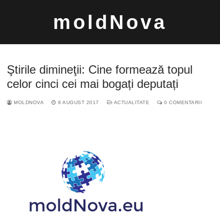
Sari
moldNova
la
conținut
Ştirile dimineţii: Cine formează topul
celor cinci cei mai bogați deputați
MOLDNOVA
9 AUGUST 2017
ACTUALITATE
0 COMENTARII
Caută
după: