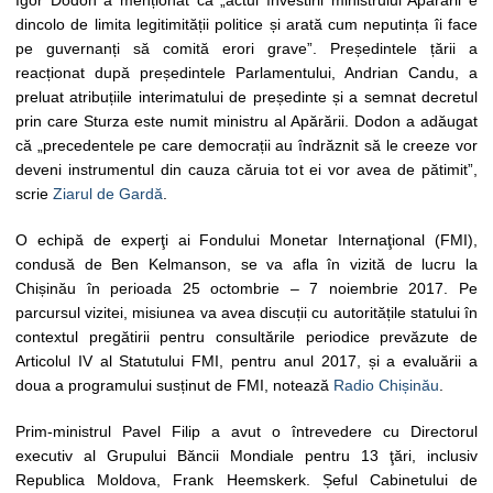
Igor Dodon a menționat că „actul învestirii ministrului Apărării e
dincolo de limita legitimității politice și arată cum neputința îi face
pe guvernanți să comită erori grave”. Președintele țării a
reacționat după președintele Parlamentului, Andrian Candu, a
preluat atribuțiile interimatului de președinte și a semnat decretul
prin care Sturza este numit ministru al Apărării. Dodon a adăugat
că „precedentele pe care democrații au îndrăznit să le creeze vor
deveni instrumentul din cauza căruia tot ei vor avea de pătimit”,
scrie
Ziarul de Gardă
.
O echipă de experţi ai Fondului Monetar Internaţional (FMI),
condusă de Ben Kelmanson, se va afla în vizită de lucru la
Chișinău în perioada 25 octombrie – 7 noiembrie 2017. Pe
parcursul vizitei, misiunea va avea discuții cu autoritățile statului în
contextul pregătirii pentru consultările periodice prevăzute de
Articolul IV al Statutului FMI, pentru anul 2017, și a evaluării a
doua a programului susținut de FMI, notează
Radio Chișinău
.
Prim-ministrul Pavel Filip a avut o întrevedere cu Directorul
executiv al Grupului Băncii Mondiale pentru 13 ţări, inclusiv
Republica Moldova, Frank Heemskerk. Șeful Cabinetului de