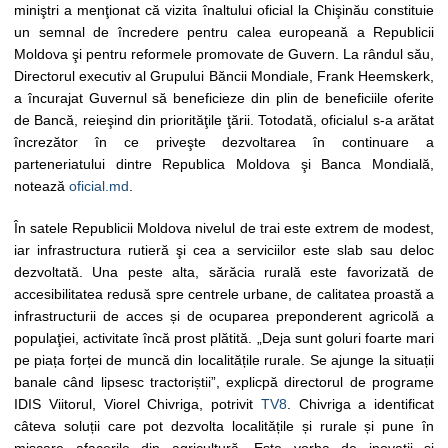
miniştri a menţionat că vizita înaltului oficial la Chişinău constituie
un semnal de încredere pentru calea europeană a Republicii
Moldova şi pentru reformele promovate de Guvern. La rândul său,
Directorul executiv al Grupului Băncii Mondiale, Frank Heemskerk,
a încurajat Guvernul să beneficieze din plin de beneficiile oferite
de Bancă, reieşind din priorităţile ţării. Totodată, oficialul s-a arătat
încrezător în ce priveşte dezvoltarea în continuare a
parteneriatului dintre Republica Moldova şi Banca Mondială,
notează
oficial.md
.
În satele Republicii Moldova nivelul de trai este extrem de modest,
iar infrastructura rutieră şi cea a serviciilor este slab sau deloc
dezvoltată. Una peste alta, sărăcia rurală este favorizată de
accesibilitatea redusă spre centrele urbane, de calitatea proastă a
infrastructurii de acces și de ocuparea preponderent agricolă a
populaţiei, activitate încă prost plătită. „Deja sunt goluri foarte mari
pe piața forței de muncă din localitățile rurale. Se ajunge la situații
banale când lipsesc tractoriștii”, explicpă directorul de programe
IDIS Viitorul, Viorel Chivriga, potrivit
TV8
. Chivriga a identificat
câteva soluții care pot dezvolta localitățile și rurale și pune în
mișcare afacerile din agricultură. Este vorba de inovații și