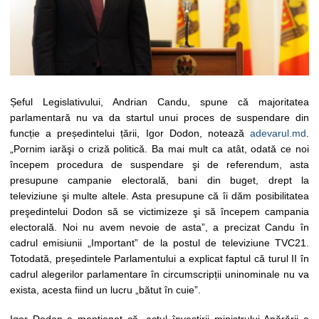
Șeful Legislativului, Andrian Candu, spune că majoritatea
parlamentară nu va da startul unui proces de suspendare din
funcție a președintelui țării, Igor Dodon, notează
adevarul.md
.
„Pornim iarăşi o criză politică. Ba mai mult ca atât, odată ce noi
începem procedura de suspendare şi de referendum, asta
presupune campanie electorală, bani din buget, drept la
televiziune şi multe altele. Asta presupune că îi dăm posibilitatea
preşedintelui Dodon să se victimizeze şi să începem campania
electorală. Noi nu avem nevoie de asta”, a precizat Candu în
cadrul emisiunii „Important” de la postul de televiziune TVC21.
Totodată, președintele Parlamentului a explicat faptul că turul II în
cadrul alegerilor parlamentare în circumscripții uninominale nu va
exista, acesta fiind un lucru „bătut în cuie”.