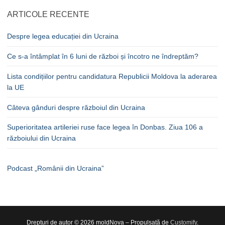
ARTICOLE RECENTE
Despre legea educației din Ucraina
Ce s-a întâmplat în 6 luni de război și încotro ne îndreptăm?
Lista condițiilor pentru candidatura Republicii Moldova la aderarea
la UE
Câteva gânduri despre războiul din Ucraina
Superioritatea artileriei ruse face legea în Donbas. Ziua 106 a
războiului din Ucraina
Podcast „Românii din Ucraina”
Drepturi de autor © 2026 moldNova – Propulsată de
Customify
.