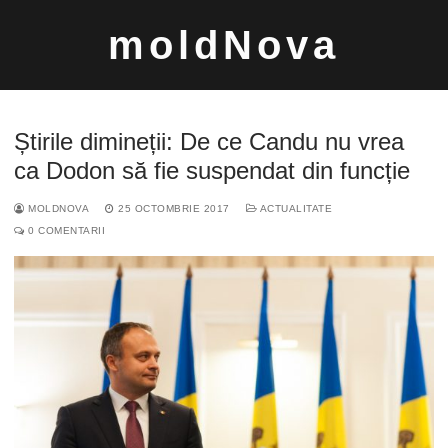
Sari
moldNova
la
conținut
Știrile dimineții: De ce Candu nu vrea
ca Dodon să fie suspendat din funcție
MOLDNOVA
25 OCTOMBRIE 2017
ACTUALITATE
Caută
0 COMENTARII
după: