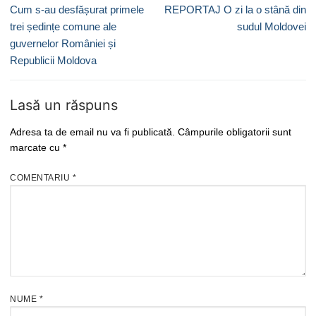
în
Previous
Next
Cum s-au desfășurat primele
REPORTAJ O zi la o stână din
articole
post:
post:
trei ședințe comune ale
sudul Moldovei
guvernelor României și
Republicii Moldova
Lasă un răspuns
Adresa ta de email nu va fi publicată.
Câmpurile obligatorii sunt
marcate cu
*
COMENTARIU
*
NUME
*