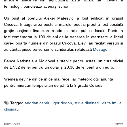
tehnologii, punctează aceeași sursă.
Un bust al poetului Alexei Mateevici a fost edificat în orașul
Cricova. Inaugurarea bustului marelui poet şi preot a fost posibilă
graţie susţinerii financiare a administraţiei publice locale. Poetul a
fost comemorat la 100 de ani de la trecerea în eternitate la liceul
care-i poartă numele din orașul Cricova. Elevii au recitat versuri și
au cântat piese pe versurile scriitorului, relatează
Mesager
.
Banca Națională a Moldovei a stabilit pentru astăzi un curs oficial
de 17,32 de lei pentru un dolar și 20,36 de lei pentru un euro.
Vremea devine din ce în ce mai rece, iar meteorologii anunță
pentru miercuri temperaturi de până la 9 grade Celsius.
Tagged
andrian candu
,
igor dodon
,
stirile diminetii
,
vizita fmi la
chisinau
Navigare
PREVIOUS
NEXT